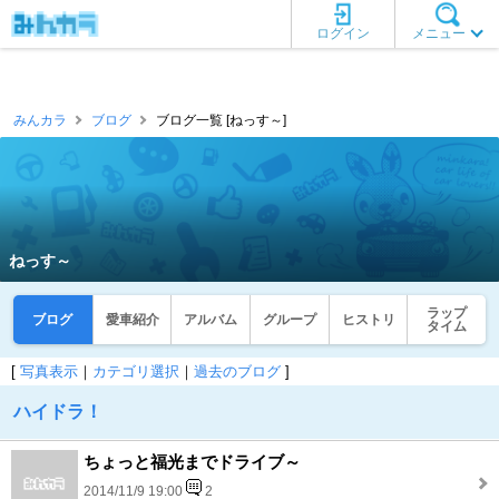
ログイン
メニュー
みんカラ
ブログ
ブログ一覧 [ねっす～]
ねっす～
ラップ
ブログ
愛車紹介
アルバム
グループ
ヒストリ
タイム
[
写真表示
｜
カテゴリ選択
｜
過去のブログ
]
ハイドラ！
ちょっと福光までドライブ～
2014/11/9 19:00
2