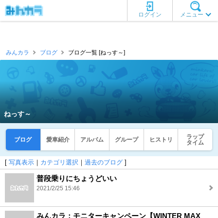
ログイン
メニュー
みんカラ
ブログ
ブログ一覧 [ねっす～]
ねっす～
ラップ
ブログ
愛車紹介
アルバム
グループ
ヒストリ
タイム
[
写真表示
｜
カテゴリ選択
｜
過去のブログ
]
普段乗りにちょうどいい
2021/2/25 15:46
みんカラ：モニターキャンペーン【WINTER MAX