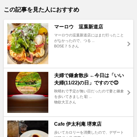
この記事を見た人におすすめ
マーロウ 逗葉新道店
マーロウの逗葉新道店にはまだ行ったこと
がなかったので、つる ...
BOSE７５さん
夫婦で鎌倉散歩 ←今日は「いい
夫婦(11/22)の日」ですので😊
秋晴れで予定が無い日だったので妻と鎌倉
を歩いてきました 駐 ...
物欲大王さん
Cafe 伊太利庵 堺東店
歩いてカロリーを消費したので、デザート