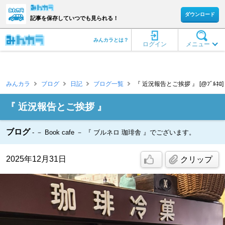
ダウンロード
記事を保存していつでも見られる！
みんカラとは？
ログイン
メニュー
みんカラ
ブログ
日記
ブログ一覧
『 近況報告とご挨拶 』 [@ﾌﾞﾙﾈﾛ]
『 近況報告とご挨拶 』
ブログ
－ Book cafe － 『 ブルネロ 珈琲舎 』でございます。
2025年12月31日
クリップ