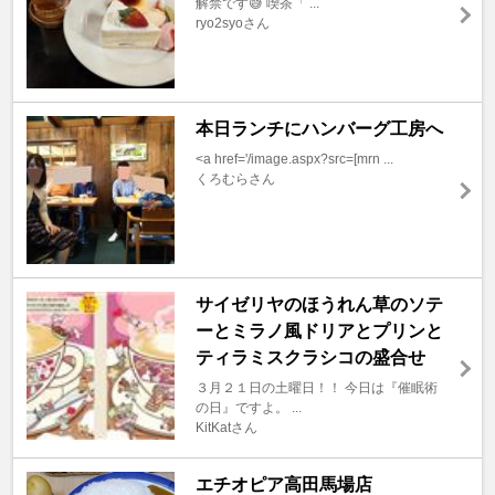
解禁です😅 喫茶「 ...
ryo2syoさん
本日ランチにハンバーグ工房へ
<a href='/image.aspx?src=[mrn ...
くろむらさん
サイゼリヤのほうれん草のソテ
ーとミラノ風ドリアとプリンと
ティラミスクラシコの盛合せ
３月２１日の土曜日！！ 今日は『催眠術
の日』ですよ。 ...
KitKatさん
エチオピア高田馬場店