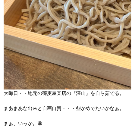
大晦日・・地元の蕎麦屋某店の『深山』を自ら茹でる。
まあまあな出来と自画自賛・・・些かめでたいかなぁ。
まぁ、いっか。😁