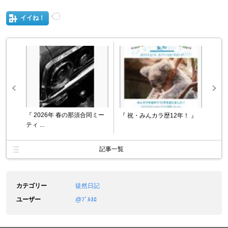
イイね！
『 2026年 春の那須合同ミー
『 祝・みんカラ歴12年！ 』
ティ ...
記事一覧
カテゴリー
徒然日記
ユーザー
@ﾌﾞﾙﾈﾛ