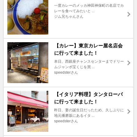
一度カレーのメッカ神田神保町の名店でカ
レーを食べてみたいと ...
ジム兄ちゃんさん
【カレー】東京カレー屋名店会
に行って来ました！
本日、西銀座チャンスセンターまでドリー
ムジャンボ宝くじを買 ...
speedsterさん
【イタリア料理】タンタローバ
に行って来ました！
昨日、妻の誕生日だったため、久しぶりに
地元播磨坂にあるイタ ...
speedsterさん