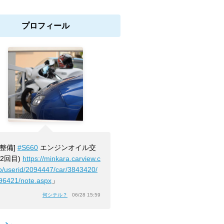
プロフィール
[整備]
#S660
エンジンオイル交
(2回目)
https://minkara.carview.c
jp/userid/2094447/car/3843420/
96421/note.aspx
」
何シテル？
06/28 15:59