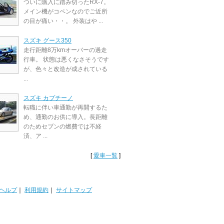
ついに購入に踏み切ったRX-7。
メイン機がコペンなのでご近所
の目が痛い・・。 外装はや ...
スズキ グース350
走行距離8万kmオーバーの過走
行車。 状態は悪くなさそうです
が、色々と改造が成されている
...
スズキ カプチーノ
転職に伴い車通勤が再開するた
め、通勤のお供に導入。長距離
のためセブンの燃費では不経
済、ア ...
[
愛車一覧
]
ヘルプ
｜
利用規約
｜
サイトマップ