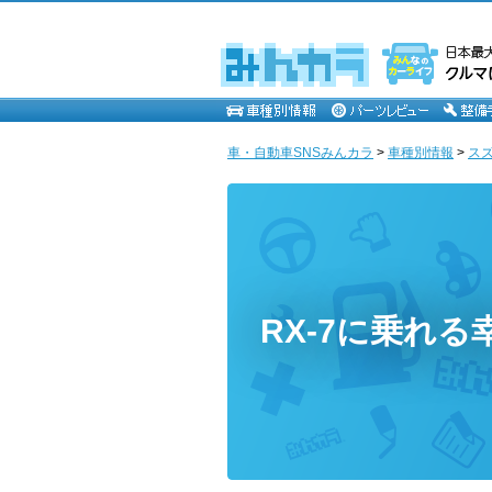
車・自動車SNSみんカラ
>
車種別情報
>
ス
RX-7に乗れる