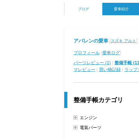
ブログ
愛車紹介
アバレンの愛車
[
]
スズキ アルト
プロフィール
(
愛車ログ
)
パーツレビュー (1)
|
整備手帳 (13
マレビュー
|
買い物記録
|
ラップ
整備手帳カテゴリ
エンジン
電装パーツ