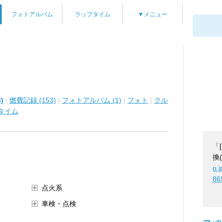
フォトアルバム
ラップタイム
▼メニュー
)
|
燃費記録 (153)
|
フォトアルバム (1)
|
フォト
|
クル
タイム
「
換
o.
86
点火系
車検・点検