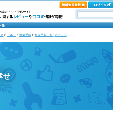
ズキ
>
アルト
>
整備手帳
>
整備手帳一覧 [アバレン]
幸せ