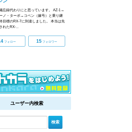
レン
備忘録代わりにと思っています。 AZ-1→
ーノ・ターボ→コペン（嫁号）と乗り継
終目標のRX-7に到達しました。 本当は先
れたRX-...
14
15
フォロー
フォロワー
ユーザー内検索