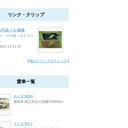
リンク・クリップ
の内張りを補修
リ：その他（カテゴリ
）
8/23 11:51:45
[
他のクリップをチェック
]
愛車一覧
ホンダ S660
通勤車 購入時走行距離93880km
マツダ RX-7