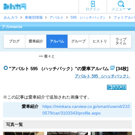
ログイン
メニュー
みんカラ
車種別情報
アバルト
595 （ハッチバック）
フォトアルバ
クルmania
ラップ
ブログ
愛車紹介
アルバム
グループ
ヒストリ
タイム
<< 着々と
"アバルト 595 （ハッチバック）"の愛車アルバム
[34枚]
アバルト 595 （ハッチバック）
※この記事は愛車紹介で追加された画像です。
愛車紹介
https://minkara.carview.co.jp/smart/userid/210
0579/car/3103343/profile.aspx
写真一覧