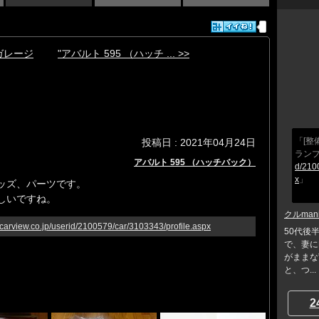
のガレージ
"アバルト 595 （ハッチ ... >>
「[整
投稿日 : 2021年04月24日
ラン
アバルト 595 （ハッチバック）
d/210
x
」
ッズ、パーツです。
しいですね。
クルman
.carview.co.jp/userid/2100579/car/3103343/profile.aspx
50代後
で、妻に
がままな
と、つ...
2