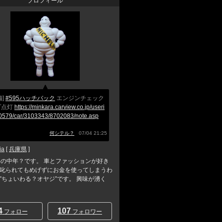
プロフィール
備]
#595ハッチバック
エンジンチェック
プ点灯
https://minkara.carview.co.jp/useri
0579/car/3103343/8702083/note.asp
何シテル？
07/04 21:25
ia
[
兵庫県
]
半の中年？です。 車とファッションが好き
叱られてもめげずにお金を使ってしまうわ
”ちょいわる？オヤジ”です。 興味が湧く
4
107
フォロー
フォロワー