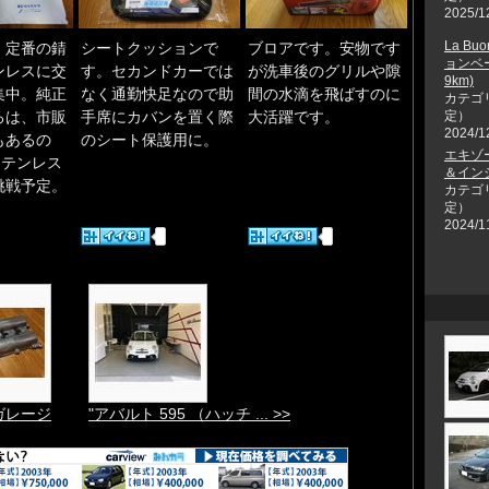
2025/1
La B
。定番の錆
シートクッションで
ブロアです。安物です
ョンベー
ンレスに交
す。セカンドカーでは
が洗車後のグリルや隙
9km)
集中。純正
なく通勤快足なので助
間の水滴を飛ばすのに
カテゴ
定）
ろは、市販
手席にカバンを置く際
大活躍です。
2024/1
もあるの
のシート保護用に。
エキゾ
ステンレス
＆イン
挑戦予定。
カテゴ
定）
2024/1
のガレージ
"アバルト 595 （ハッチ ... >>