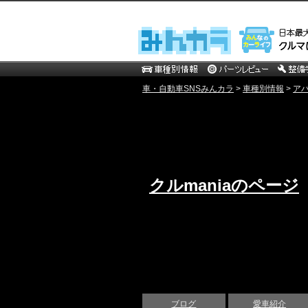
車・自動車SNSみんカラ
>
車種別情報
>
ア
クルmaniaのページ
ブログ
愛車紹介