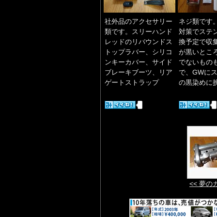
社外品のアクセサリー
ネジ類です
類です。スリーハンド
対策でステ
レッドのリバウンドス
換予定で収
トップラバー、シリコ
が黒いとこ
ンキーカバー、サイド
でないもの
ブレーキブーツ、リア
で、GWに
ゲートストラップ
の黒染めに
<< 夢