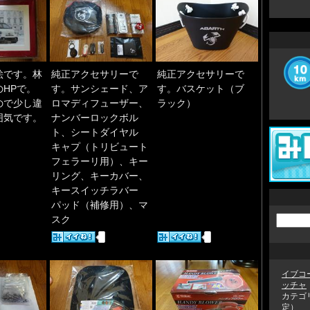
絵です。林
純正アクセサリーで
純正アクセサリーで
HPで。
す。サンシェード、ア
す。バスケット（ブ
ので少し違
ロマディフューザー、
ラック）
囲気です。
ナンバーロックボル
ト、シートダイヤル
キャプ（トリビュート
フェラーリ用）、キー
リング、キーカバー、
キースイッチラバー
パッド（補修用）、マ
スク
イブコ
ッチャ
カテゴ
定）