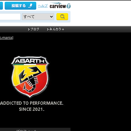
ヘルプ
mania]