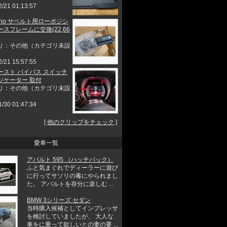
2/21 01:13:57
uono サベルト用ローポジシ
スフレームに交換(22,66
リ：その他（カテゴリ未設
2/21 15:57:55
ースト バイパス スイッチ
ジケーター 取付
リ：その他（カテゴリ未設
1/30 01:47:34
[
他のクリップをチェック
]
愛車一覧
アバルト 595 （ハッチバック）
ふと気まぐれでディーラーに遊び
に行ってサソリの毒にやられまし
た。 アバルトを存分に楽しむ ...
BMW 3シリーズ セダン
当時購入候補としてインプレッサ
を検討していましたが、 大人な
車をに乗って欲しいとの妻の要 ...