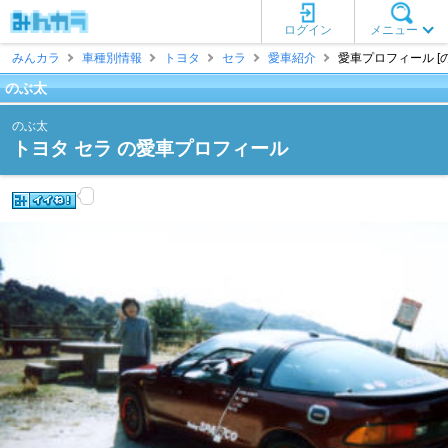
ログイン
メニュー
みんカラ
車種別情報
トヨタ
セラ
愛車紹介
愛車プロフィール [
のぶ太
のぶ太
トヨタ セラ の愛車プロフィール