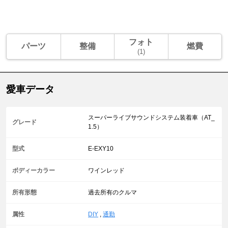
フォト
パーツ
整備
燃費
(1)
愛車データ
スーパーライブサウンドシステム装着車（AT_
グレード
1.5）
型式
E-EXY10
ボディーカラー
ワインレッド
所有形態
過去所有のクルマ
属性
DIY
,
通勤