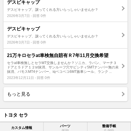
デスビキャップ
デスビキャップ、譲ってくれる方いらっしゃいませんか？
2026年3月7日 - 回答 0件
デスビキャップ
デスビキャップ、譲ってくれる方いらっしゃいませんか？
2026年3月7日 - 回答 0件
21万キロセラat車検無自賠有Ｒ7年11月交換希望
セラat車検無しとセラMT交換しませんか？ソニカ、ラパン、マーチ３
ドアと５ドア１２sr抹消、サンルーフ穴サビシティ5MTナンバー無の未
抹消、バモスMT4ナンバー、iqベコベコ6MT族車シール、ランク ...
2023年12月11日 - 回答 0件
もっと見る
トヨタ セラ
パーツ
整備手帳
カスタム情報
(918)
(1,000)