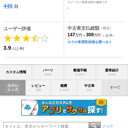
※メーカー発表当時の価格です
446
台
-
中古車支払総額
（税込）
ユーザー評価
147
309
～
万円
万円
（
10
件）
セラの車買取相場を調べる
3.9
(
63
件)
パーツ
整備手帳
愛車紹介
カスタム情報
(918)
(1,000)
(446)
モデル
レビュー
燃費
中古車
すべて
トップ
(63)
(1,666)
(10)
クリア