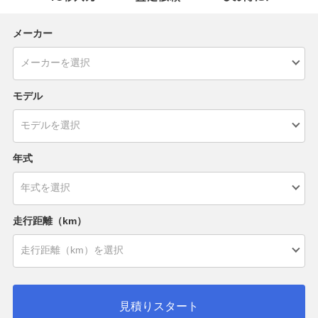
メーカー
モデル
年式
走行距離（km）
見積りスタート