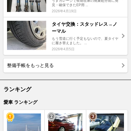
うｐガレージで長期在庫の廃棄処分前に発
見・確保できたEP用 ...
2026年4月19日
タイヤ交換：スタッドレス→ノ
ーマル
もう雪道に行く予定もないので、夏タイヤ
に履き替えました。 ...
2026年4月5日
整備手帳をもっと見る
ランキング
愛車 ランキング