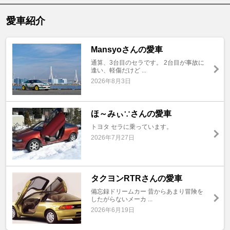
愛車紹介
Mansyoさんの愛車
通算、3台目のセラです。 2台目が事故に
逢い、軽傷だけど ...
2026年8月3日
ほ～みぃ∵さんの愛車
トヨタ セラに乗っています。
2026年7月27日
タクヨンRTRさんの愛車
備忘録ドリームカー 昔からあまり冒険を
したがらないメーカ ...
2026年6月19日