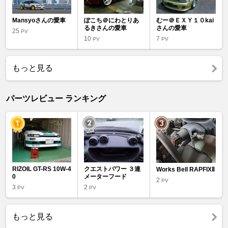
Mansyoさんの愛車
ぽこち＠にわとりあ
むー＠ＥＸＹ１０kai
るきさんの愛車
さんの愛車
25
PV
10
7
PV
PV
もっと見る
パーツレビュー ランキング
RIZOIL GT-RS 10W-4
クエストパワー ３連
Works Bell RAPFIXⅡ
0
メーターフード
2
PV
3
2
PV
PV
もっと見る