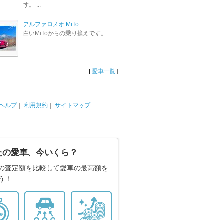
す。 ...
アルファロメオ MiTo
白いMiToからの乗り換えです。
[
愛車一覧
]
ヘルプ
｜
利用規約
｜
サイトマップ
たの愛車、今いくら？
の査定額を比較して愛車の最高額を
う！