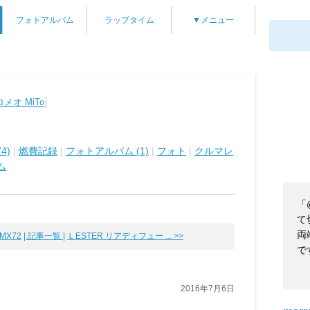
フォトアルバム
ラップタイム
▼メニュー
]
メオ MiTo
4)
|
燃費記録
|
フォトアルバム (1)
|
フォト
|
クルマレ
ム
「
て
両
MX72
| 記事一覧 |
ＬESTER リアディフュー ... >>
で
2016年7月6日