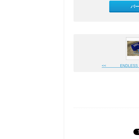
パ
<< ENDLESS 