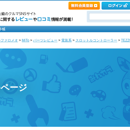
ルファロメオ
>
MiTo
>
パーツレビュー
>
電装系
>
スロットルコントローラー
>
TEZ
iのページ