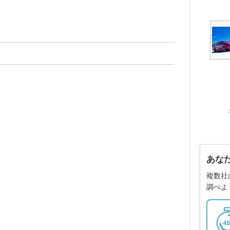
あな
複数社
調べよ