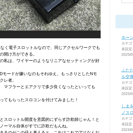
ホー
カテゴ
ではなく電子スロットルなので、同じアクセルワークでも
未設定
の開け方ができる。
2025/0
の私は、ワイヤーのようなリニアなセッティングが好
ふた
Dモードが嫌いなのもそれゆえ。もっさりとしたNモ
ル交
クレ者。
カテゴ
 マフラーとエアクリで多少良くなったといっても
未設定
2025/0
ってもらったスロコンを付けてみました！
しま
ノス
カテゴ
とスロットル開度を意図的にずらす詐欺師じゃん！と
未設定
ノーマル自体がすでに詐欺だもんね。
2024/0
きるのがこの仔と考えると、これはこれでアリなんだ