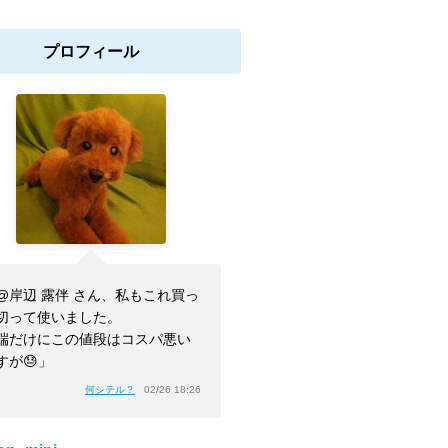
プロフィール
@岸辺 露伴 さん、私もこれ買っ
切って使いました。
端だけにこの値段はコスパ悪い
すが😓」
何シテル？
02/26 18:26