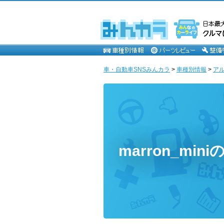
車・自動車SNSみんカラ
>
車種別情報
>
ア
marron_min