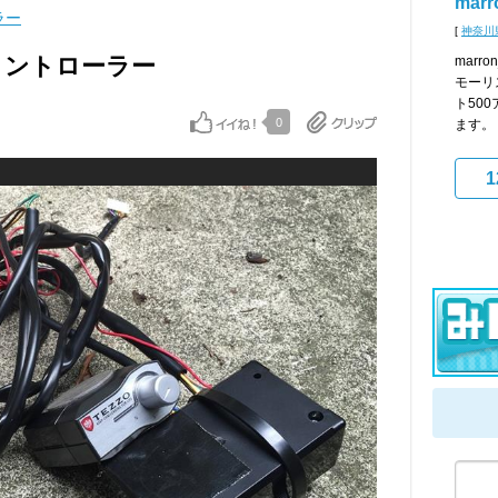
marr
ラー
[
神奈川
ルコントローラー
marr
モーリ
ト50
0
ます。
1