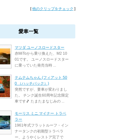
[
他のクリップをチェック
]
愛車一覧
マツダ ユーノスロードスター
赤MiToから乗り換えた、M2 10
01です。 ユーノスロードスター
に乗っていた発売当時 ...
テムテムちゃん (フィアット 50
0 （ハッチバック）)
突然ですが、妻車が変わりまし
た。 チンク誕生60周年記念限定
車です🎵 たまたまなじみの ...
モーリス ミニ マイナー トラベ
ラー
1961年式フラットルーフ・イン
ナータンクの初期型トラベラ
ー、ようやくレストア完了で