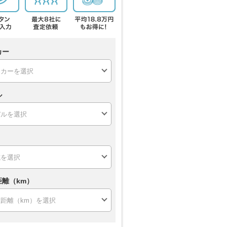
カー
ル
距離（km）