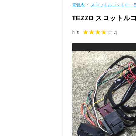
電装系
スロットルコントロー
TEZZO スロット
評価：
4