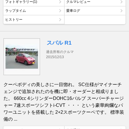
フォトギャラリー(1)
クルマレビュー
ラップタイム
愛車ログ
ヒストリー
スバル R1
過去所有のクルマ
2015/12/13
クーペボディの美しさに一目惚れ。 SC仕様がマイナーチ
ェンジで追加されたのを機に即・オーダーと相成りまし
た。 660cc 4シリンダーDOHC16バルブ スーパーチャージ
ャー 7速スポーツシフトi-CVT ・・・ という豪華絢爛なパ
ワーユニットを搭載した 2+2スポーツクーペです。 標準装
備の ...