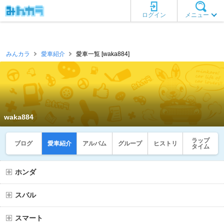
ログイン
メニュー
みんカラ
愛車紹介
愛車一覧 [waka884]
waka884
ラップ
ブログ
愛車紹介
アルバム
グループ
ヒストリ
タイム
ホンダ
スバル
スマート