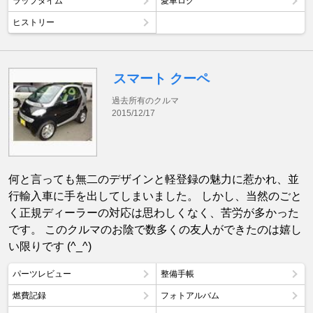
ラップタイム
愛車ログ
ヒストリー
スマート クーペ
過去所有のクルマ
2015/12/17
何と言っても無二のデザインと軽登録の魅力に惹かれ、並
行輸入車に手を出してしまいました。 しかし、当然のごと
く正規ディーラーの対応は思わしくなく、苦労が多かった
です。 このクルマのお陰で数多くの友人ができたのは嬉し
い限りです (^_^)
パーツレビュー
整備手帳
燃費記録
フォトアルバム