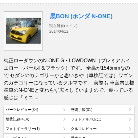
黒BON (ホンダ N-ONE)
現在所有(メイン)
2014/04/12
純正ローダウンのN-ONE G・LOWDOWN（プレミアムイ
エロー・パールⅡ＆ブラック）です。 全高が1545mmなの
で セダンのカテゴリーかと思いきや（車検証では）ワゴン
のカテゴリーになっているクルマです。 実際も 車室内は標
準車のN-ONEと変わらず広々していますので、乗っている
感じは「ミニ ...
パーツレビュー(34)
整備手帳(31)
燃費記録(414)
フォトアルバム(1)
フォトギャラリー(1)
クルマレビュー