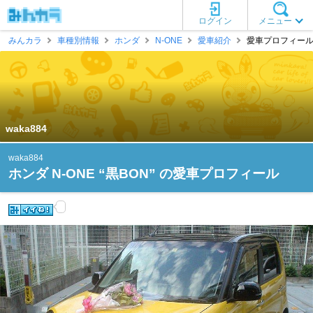
ログイン
メニュー
みんカラ
車種別情報
ホンダ
N-ONE
愛車紹介
愛車プロフィール [w
waka884
waka884
ホンダ N-ONE “黒BON” の愛車プロフィール