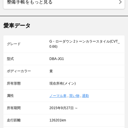
整備手帳をもっと見る
愛車データ
G・ローダウン 2トーンカラースタイル(CVT_
グレード
0.66)
型式
DBA-JG1
ボディーカラー
黄
所有形態
現在所有(メイン)
属性
ノーマル車
,
買い物
,
通勤
所有期間
2015年9月27日 ～
走行距離
126201km