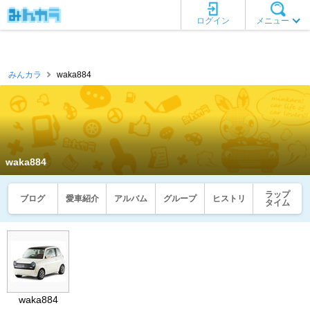
ログイン
メニュー
みんカラ
waka884
waka884
ラップ
ブログ
愛車紹介
アルバム
グループ
ヒストリ
タイム
waka884