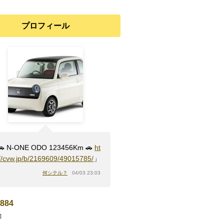
プロフィール
 N-ONE ODO 123456Km 🚗
ht
://cvw.jp/b/2169609/49015785/
」
何シテル？
04/03 23:03
884
]