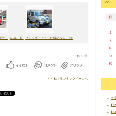
<<
日
2
 ...
| 記事一覧 |
フェンダーミラー仕様のジム ... >>
9
16
イイね！0件
23
30
イイね！ランキングページへ
お試
DIY
N-