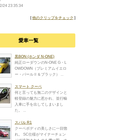
2/24 23:35:34
[
他のクリップをチェック
]
愛車一覧
黒BON (ホンダ N-ONE)
純正ローダウンのN-ONE G・L
OWDOWN（プレミアムイエロ
ー・パールⅡ＆ブラック） ...
スマート クーペ
何と言っても無二のデザインと
軽登録の魅力に惹かれ、並行輸
入車に手を出してしまいまし
た。 ...
スバル R1
クーペボディの美しさに一目惚
れ。 SC仕様がマイナーチェン