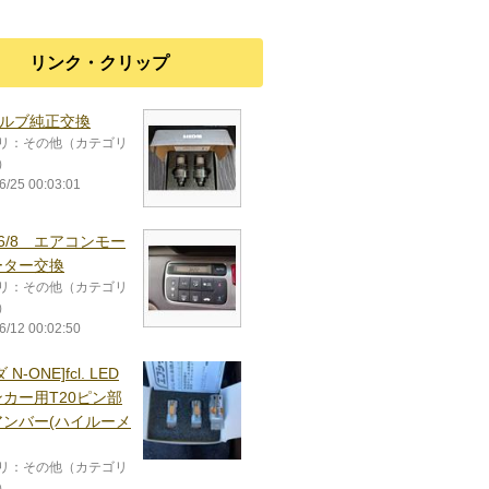
リンク・クリップ
バルブ純正交換
リ：その他（カテゴリ
）
6/25 00:03:01
5/6/8 エアコンモー
ーター交換
リ：その他（カテゴリ
）
6/12 00:02:50
N-ONE]fcl. LED
カー用T20ピン部
アンバー(ハイルーメ
リ：その他（カテゴリ
）