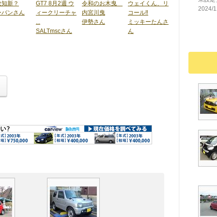
故知新？
GT7 8月2週 ウ
令和のお木曳
ウェイくん、リ
2024/1
ーバンさん
ィークリーチャ
内宮川曳
コール‼️
...
伊勢さん
ミッキーたんさ
SALTmscさん
ん