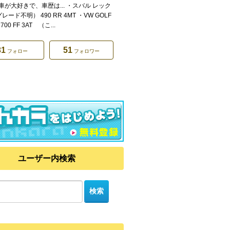
車が大好きで、車歴は... ・スバル レック
レード不明） 490 RR 4MT ・VW GOLF
1700 FF 3AT （こ...
31
51
フォロー
フォロワー
ユーザー内検索