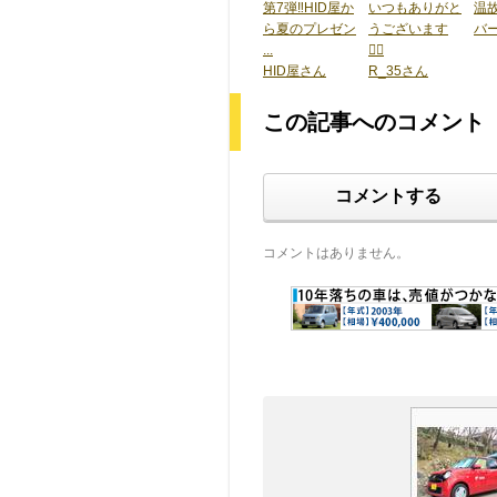
第7弾‼️HID屋か
いつもありがと
温
ら夏のプレゼン
うございます
バ
...
🙇‍♂️
HID屋さん
R_35さん
この記事へのコメント
コメントする
コメントはありません。