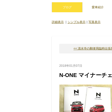
ブログ
愛車紹介
詳細表示
｜
シンプル表示
｜
写真表示
<< 清水寺の郵便局臨時出張所に
2018年01月07日
N-ONE マイナーチ