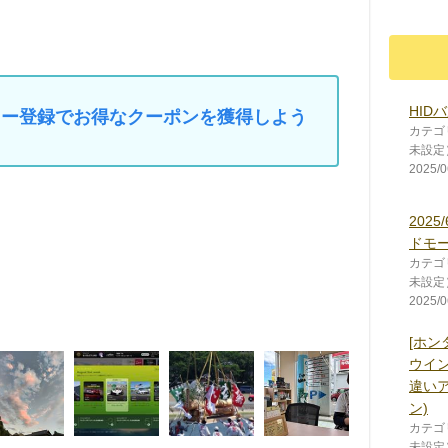
HID
マイカー登録でお得なクーポンを獲得しよう
カテゴ
未設定
2025/0
202
ドモ
カテゴ
未設定
2025/0
[ホンダ 
ウイン
違い
ン)
カテゴ
未設定