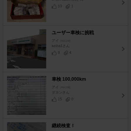
13
1
ユーザー車検に挑戦
アイ
[HA1W]
keiha1さん
9
4
車検 100,000km
アイ
[HA1W]
ダヨンさん
15
0
継続検査！