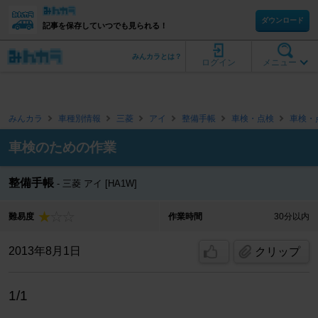
ダウンロード
記事を保存していつでも見られる！
みんカラとは？
ログイン
メニュー
みんカラ
車種別情報
三菱
アイ
整備手帳
車検・点検
車検・
車検のための作業
整備手帳
三菱 アイ [HA1W]
難易度
作業時間
30分以内
2013年8月1日
クリップ
1/1