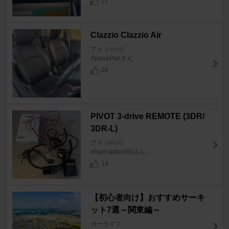
27
Clazzio Clazzio Air
アイ
[HA1W]
Apao&Paoさん
26
PIVOT 3-drive REMOTE (3DR/
3DR-L)
アイ
[HA1W]
smart-station55さん
14
【初心者向け】おすすめサーキ
ット7選～関東編～
カーライフ