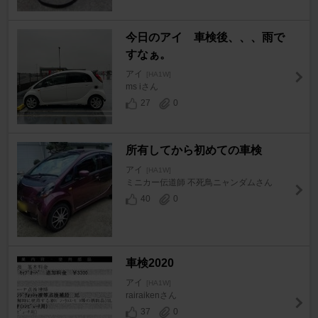
今日のアイ 車検後、、、雨で
すなぁ。
アイ
[HA1W]
ms iさん
27
0
所有してから初めての車検
アイ
[HA1W]
ミニカー伝道師 不死鳥ニャンダムさん
40
0
車検2020
アイ
[HA1W]
rairaikenさん
37
0