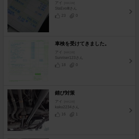
アイ
[HA1W]
StaEvoⅢさん
23
0
車検を受けてきました。
アイ
[HA1W]
Sunriser123さん
18
0
錆び対策
アイ
[HA1W]
kaku2234さん
16
1