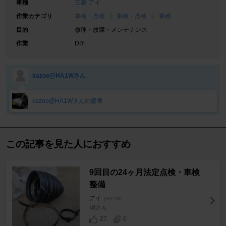
車種
三菱 アイ
作業カテゴリ
車検・点検
車検・点検
車検
目的
修理・故障・メンテナンス
作業
DIY
kazoo@HA1Wさん
kazoo@HA1Wさんの愛車
この記事を見た人におすすめ
9回目の24ヶ月法定点検・車検
整備
アイ
[HA1W]
潟さん
27
0