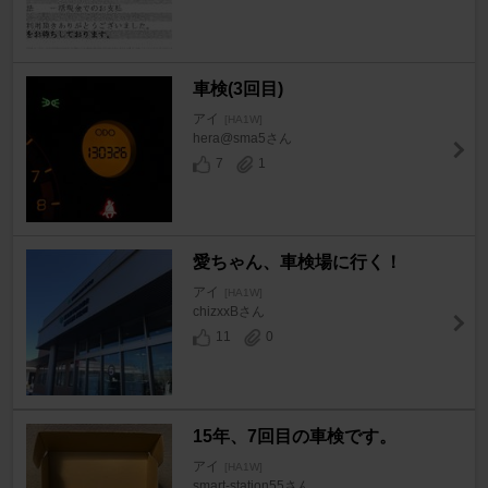
車検(3回目)
アイ
[HA1W]
hera@sma5さん
7
1
愛ちゃん、車検場に行く！
アイ
[HA1W]
chizxxBさん
11
0
15年、7回目の車検です。
アイ
[HA1W]
smart-station55さん