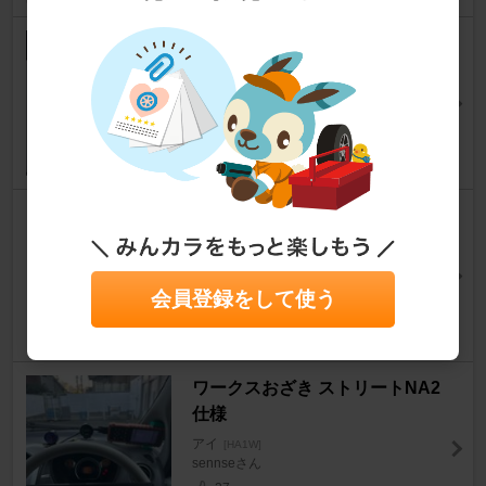
魔術師オーヘンはがれ旅。(ヘッ
ドライト黄変除去)
アイ
[HA1W]
あすか。さん
22
ASTRO PRODUCTS カーエア
コン用冷媒 200g HFC-134a
アイ
[HA1W]
潟さん
会員登録をして使う
26
ワークスおざき ストリートNA2
仕様
アイ
[HA1W]
sennseさん