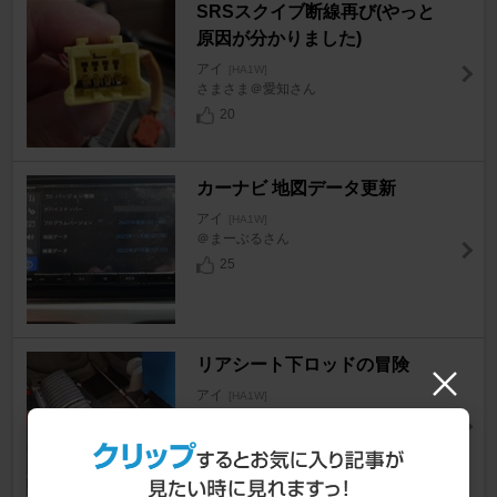
SRSスクイブ断線再び(やっと
原因が分かりました)
アイ
[HA1W]
さまさま＠愛知さん
20
カーナビ 地図データ更新
アイ
[HA1W]
＠まーぶるさん
25
リアシート下ロッドの冒険
アイ
[HA1W]
スーパーだいちさん
37