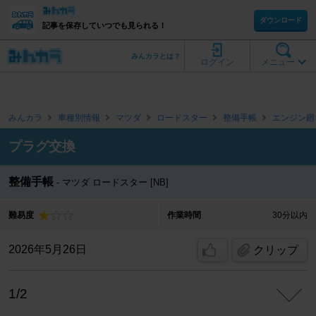
ダウンロード
記事を保存していつでも見られる！
みんカラとは？
ログイン
メニュー
みんカラ
車種別情報
マツダ
ロードスター
整備手帳
エンジン廻
プラグ交換
整備手帳
マツダ ロードスター [NB]
難易度
作業時間
30分以内
2026年5月26日
クリップ
1/2