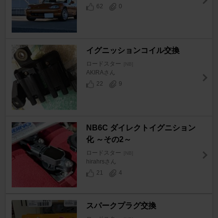
62
0
イグニッションコイル交換
ロードスター
[NB]
AKIRAさん
22
9
NB6C ダイレクトイグニション
化 ～その2～
ロードスター
[NB]
hirahrsさん
21
4
スパークプラグ交換