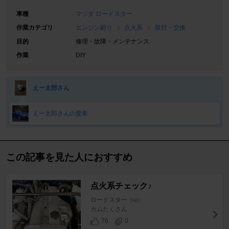
車種
マツダ ロードスター
作業カテゴリ
エンジン廻り
点火系
取付・交換
目的
修理・故障・メンテナンス
作業
DIY
えー太郎さん
えー太郎さんの愛車
この記事を見た人におすすめ
点火系チェック♪
ロードスター
[NB]
カムたくさん
76
0