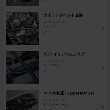
タイミングベルト交換
ロードスター
[NB]
ろど○さん
41
NGK イリジウムプラグ
ロードスター
[NB]
ABRAMSさん
0
マツダ(純正) Carpet Mat Set
ロードスター
[NB]
あぶ@absoluteさん