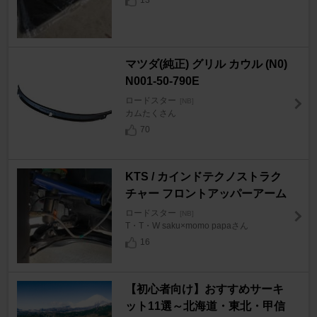
13
マツダ(純正) グリル カウル (N0)
N001-50-790E
ロードスター
[NB]
カムたくさん
70
KTS / カインドテクノストラク
チャー フロントアッパーアーム
ロードスター
[NB]
T・T・W saku×momo papaさん
16
【初心者向け】おすすめサーキ
ット11選～北海道・東北・甲信