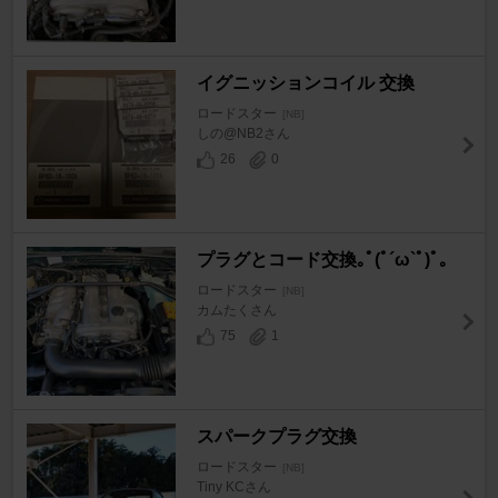
イグニッションコイル 交換
ロードスター
[NB]
しの@NB2さん
26
0
プラグとコード交換｡ﾟ(ﾟ´ω`ﾟ)ﾟ｡
ロードスター
[NB]
カムたくさん
75
1
スパークプラグ交換
ロードスター
[NB]
Tiny KCさん