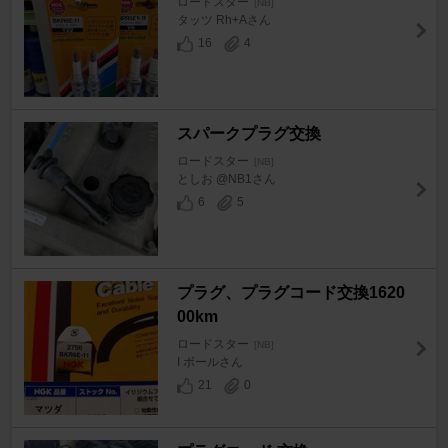
ロードスター
[NB]
タッツ Rh+Aさん
16
4
スパークプラグ交換
ロードスター
[NB]
としお @NB1さん
6
5
プラグ、プラグコード交換1620
00km
ロードスター
[NB]
I ボールさん
21
0