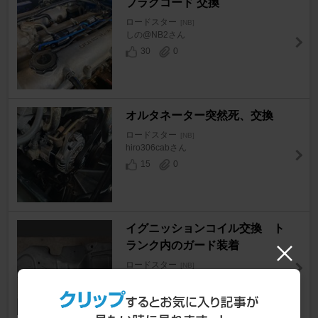
プラグコード 交換
ロードスター
[NB]
しの@NB2さん
30
0
オルタネーター突然死、交換
ロードスター
[NB]
hiro306cabさん
15
0
イグニッションコイル交換 ト
ランク内のガード装着
ロードスター
[NB]
メカヤマさん
15
0