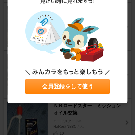
フロントタイヤ交換
ロードスター
[NB]
nb2rsikumaさん
9
ラジエーターファンモーター交
換①
ロードスター
[NB]
るんるん@ND5さん
会員登録をして使う
16
ＮＢロードスター ミッション
オイル交換
ロードスター
[NB]
HaRo@NB8Cさん
10