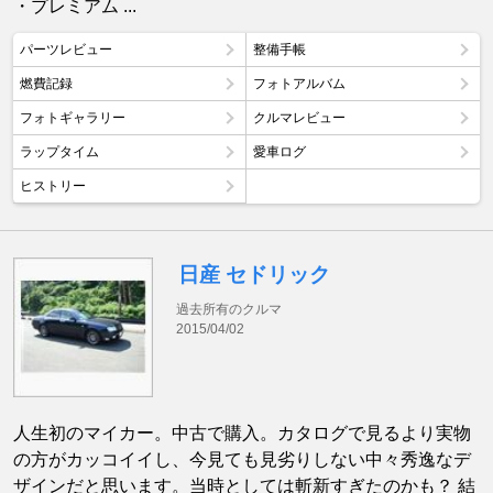
・プレミアム ...
パーツレビュー
整備手帳
燃費記録
フォトアルバム
フォトギャラリー
クルマレビュー
ラップタイム
愛車ログ
ヒストリー
日産 セドリック
過去所有のクルマ
2015/04/02
人生初のマイカー。中古で購入。カタログで見るより実物
の方がカッコイイし、今見ても見劣りしない中々秀逸なデ
ザインだと思います。当時としては斬新すぎたのかも？ 結