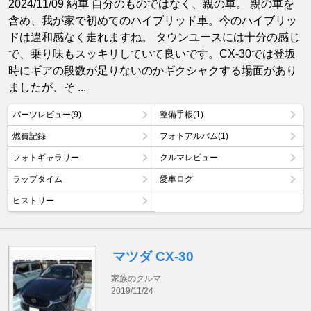
2024/11/09 納車 自分のものではなく、親の車。 親の車を
含め、我が家で初めてのハイブリッド車。今のハイブリッ
ドは違和感なく走れますね。 タウンユースには十分の感じ
で、乗り味もスッキリしていて良いです。CX-30では登坂
時にギアの段数が足りないのかギクシャクする場面があり
ましたが、そ ...
パーツレビュー(9)
整備手帳(1)
燃費記録
フォトアルバム(1)
フォトギャラリー
クルマレビュー
ラップタイム
愛車ログ
ヒストリー
マツダ CX-30
家族のクルマ
2019/11/24