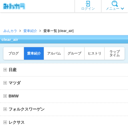
ログイン
メニュー
みんカラ
愛車紹介
愛車一覧 [clear_air]
clear_air
ラップ
ブログ
愛車紹介
アルバム
グループ
ヒストリ
タイム
日産
マツダ
BMW
フォルクスワーゲン
レクサス