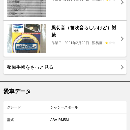
風切音（笛吹音らしいけど）対
策
作業日 : 2021年2月23日
-
難易度 :
★
☆
☆
整備手帳をもっと見る
愛車データ
グレード
シャシースポール
型式
ABA-RM5M