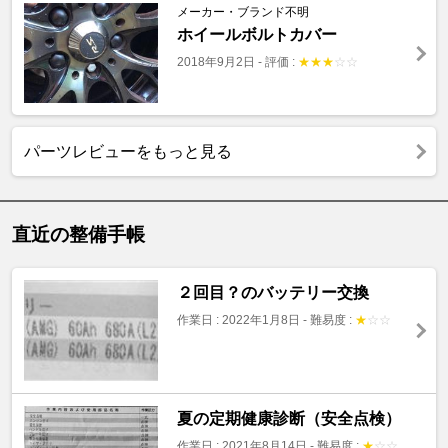
メーカー・ブランド不明
ホイールボルトカバー
2018年9月2日
-
評価 :
★
★
★
☆
☆
パーツレビューをもっと見る
直近の整備手帳
２回目？のバッテリー交換
作業日 : 2022年1月8日
-
難易度 :
★
☆
☆
夏の定期健康診断（安全点検）
作業日 : 2021年8月14日
-
難易度 :
★
☆
☆