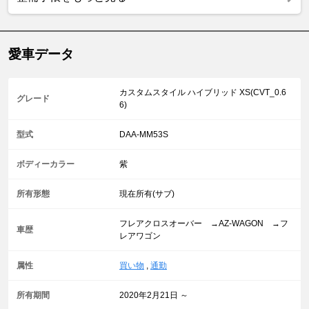
愛車データ
カスタムスタイル ハイブリッド XS(CVT_0.6
グレード
6)
型式
DAA-MM53S
ボディーカラー
紫
所有形態
現在所有(サブ)
フレアクロスオーバー →AZ-WAGON →フ
車歴
レアワゴン
属性
買い物
,
通勤
所有期間
2020年2月21日 ～