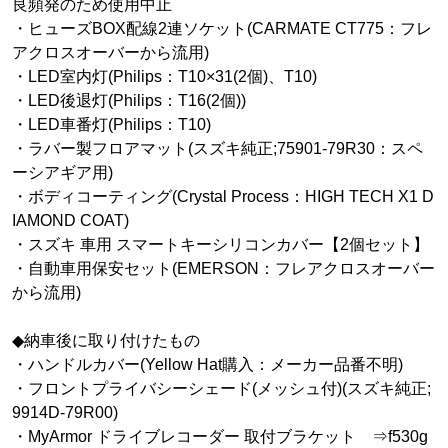
良頻発のため使用中止
・ヒューズBOX配線2連ソケット(CARMATE CT775：フレ
アクロスオーバーから流用)
・LED室内灯(Philips：T10×31(2個)、T10)
・LED後退灯(Philips：T16(2個))
・LED車番灯(Philips：T10)
・ラバー製フロアマット(スズキ純正;75901-79R30：スペ
ーシアギア用)
・ボディコーティング(Crystal Process：HIGH TECH X1 D
IAMOND COAT)
・スズキ 車用 スマートキーシリコンカバー【2個セット】
・自動車用保安セット(EMERSON：フレアクロスオーバー
から流用)
◆納車後に取り付けたもの
・ハンドルカバー(Yellow Hat購入：メーカー品番不明)
・フロントプライバシーシェード(メッシュ付)(スズキ純正;
9914D-79R00)
・MyArmor ドライブレコーダー 取付ブラケット ⇒f530g