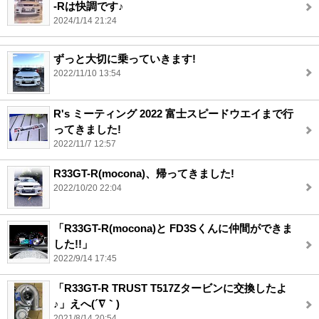
-Rは快調です♪
2024/1/14 21:24
ずっと大切に乗っていきます!
2022/11/10 13:54
R's ミーティング 2022 富士スピードウエイまで行
ってきました!
2022/11/7 12:57
R33GT-R(mocona)、帰ってきました!
2022/10/20 22:04
「R33GT-R(mocona)と FD3Sくんに仲間ができま
した!!」
2022/9/14 17:45
「R33GT-R TRUST T517Zタービンに交換したよ
♪」えへ(´∇｀)
2021/8/14 20:54