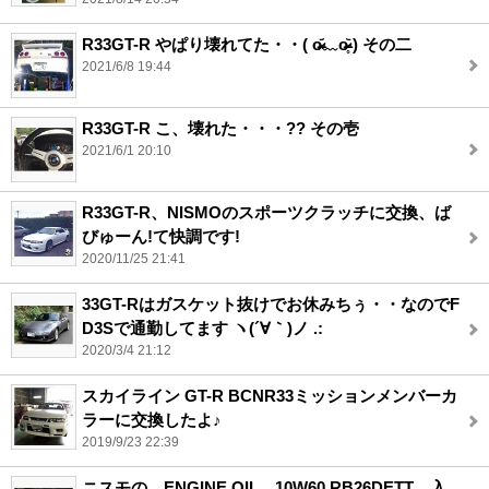
R33GT-R やぱり壊れてた・・( o̴̶̷᷄﹏o̴̶̷̥᷅ ) その二
2021/6/8 19:44
R33GT-R こ、壊れた・・・?? その壱
2021/6/1 20:10
R33GT-R、NISMOのスポーツクラッチに交換、ば
びゅーん!て快調です!
2020/11/25 21:41
33GT-Rはガスケット抜けでお休みちぅ・・なのでF
D3Sで通勤してます ヽ(´∀｀)ノ .:
2020/3/4 21:12
スカイライン GT-R BCNR33ミッションメンバーカ
ラーに交換したよ♪
2019/9/23 22:39
ニスモの ENGINE OIL 10W60 RB26DETT 入