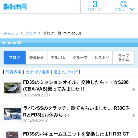
ログイン
メニュー
みんカラ
ブログ
ブログ一覧 [mimico33]
mimico33
ラップ
ブログ
愛車紹介
アルバム
グループ
ヒストリ
タイム
[
写真表示
｜
カテゴリ選択
｜
過去のブログ
]
FD3Sのミッションオイル、交換したら・・☆S208
(CBA-VAB)乗ってみました !!
2025/6/20 21:17
ラパンSSのクラッチ、診てもらいました。 R33GT-
RとFD3はお休みちぅ♪
2024/2/5 22:10
FD3Sのバキュームユニットを交換したよ!! R33 GT