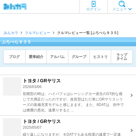
ログイン
メニュー
みんカラ
クルマレビュー
クルマレビュー一覧 [ぷろぺら９３５]
ぷろぺら９３５
ラップ
ブログ
愛車紹介
アルバム
グループ
ヒストリ
タイム
トヨタ / GRヤリス
2026/03/06
初期型の時は、ハイパフォはレーシングカー派生のGT的な感
じで大満足だったのですが、改良型はただ単にGRヤリスシリ
ーズの装備充実モデルと感じまます。 また、8DATは、街中で
は燃費の悪化、遠乗りすると ...
トヨタ / GRヤリス
2025/05/07
繰り返しになりますが、８DATでもある程度の速度で一定速