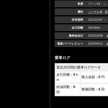
車歴
ブーンX4 →
属性
ノーマル車
,
買
所有期間
2021/03/07 ～
走行距離
39336km
最終給油日
2025/03/06
最新パーツレビュー
2024/04/11
愛車ログ
直近20日間の愛車ログデータ
走行距離：
0
k
購入金額：
0
円
m
給油回数：
0
整備回数：
0
回
回