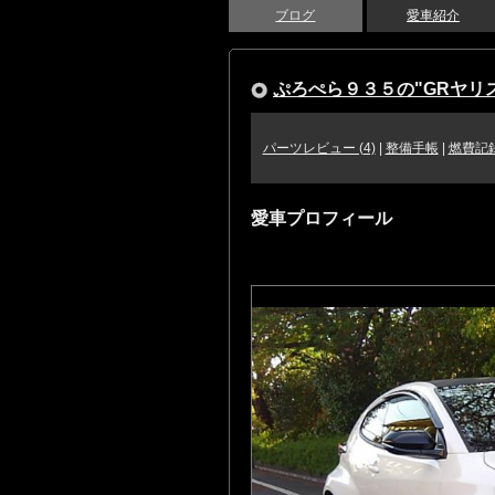
ブログ
愛車紹介
ぷろぺら９３５の"GRヤリ
パーツレビュー (4)
|
整備手帳
|
燃費記録 
愛車プロフィール