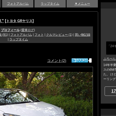
フォトアルバム
ラップタイム
▼メニュー
ス"
[
]
トヨタ GRヤリス
プロフィール
(
愛車ログ
)
(91)
|
フォトアルバム
|
フォト
|
クルマレビュー (1)
|
買い物記録
|
ラップタイム
「24
ぷろぺら
コメント(2)
14年半
スの6M
た。 け
ーリング..
17