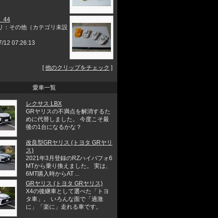
 44
リ：その他（カテゴリ未設
7/12 07:26:13
[
他のクリップをチェック
]
愛車一覧
レクサス LBX
GRヤリスの不満点を解消するた
めに代替しました。 今度こそ最
後の1台になるかな？
改良型GRヤリス (トヨタ GRヤリ
ス)
2021年3月登録のRZハイパフォ6
MTから乗り換えました。 実は、
6MT購入時からAT ...
GRヤリス (トヨタ GRヤリス)
X4の後継車として選べた「トヨ
タ車」。 いろんな面で「過激
に」「楽に」走れる車です。