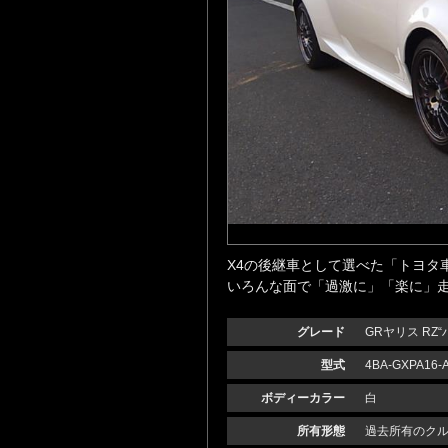
X4の後継車として選べた「トヨタ
いろんな面で「過激に」「楽に」
グレード
GRヤリス RZ“
型式
4BA-GXPA16-
ボディーカラー
白
所有形態
過去所有のク