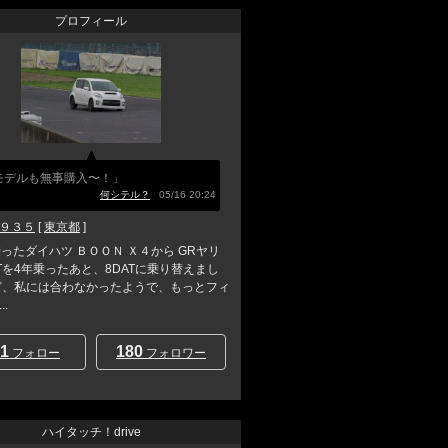
プロフィール
モデルも無事購入〜！」
何シテル？
05/16 20:24
９３５
[
東京都
]
乗ったダイハツ ＢＯＯＮ Ｘ４から GRヤリ
/Tを4年乗ったあと、8DATに乗り替えまし
ど、私には合わなかったようで、もっとフィ
.
1
180
フォロー
フォロワー
ハイタッチ！drive