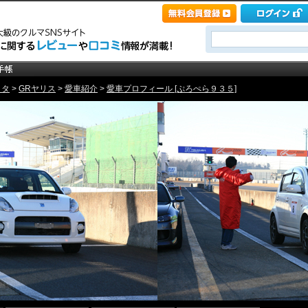
ヨタ
>
GRヤリス
>
愛車紹介
>
愛車プロフィール [ぷろぺら９３５]