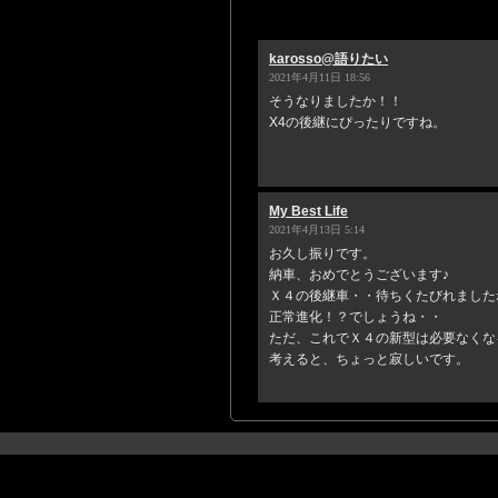
karosso@語りたい
2021年4月11日 18:56
そうなりましたか！！
X4の後継にぴったりですね。
My Best Life
2021年4月13日 5:14
お久し振りです。
納車、おめでとうございます♪
Ｘ４の後継車・・待ちくたびれました
正常進化！？でしょうね・・
ただ、これでＸ４の新型は必要なくな
考えると、ちょっと寂しいです。