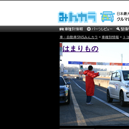
車・自動車SNSみんカラ
>
車種別情報
>
ト
はまりもの