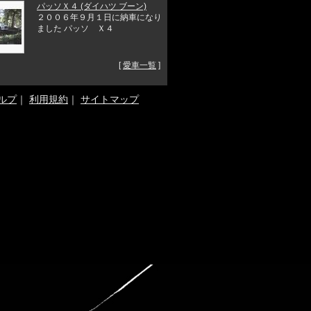
パッソＸ４ (ダイハツ ブーン)
２００６年９月１日に納車になり
ました パッソ Ｘ４
[
愛車一覧
]
ルプ
｜
利用規約
｜
サイトマップ