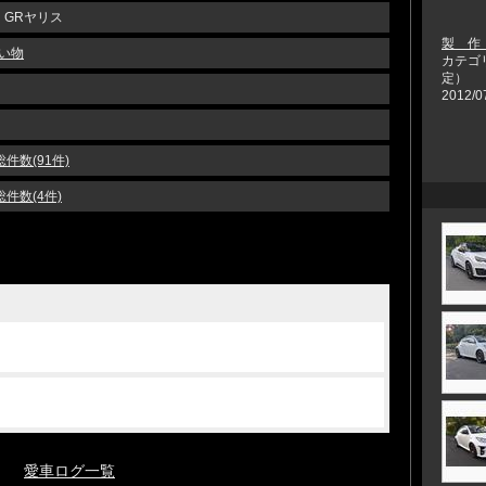
 GRヤリス
製 作
い物
カテゴ
定）
2012/0
総件数(91件)
総件数(4件)
愛車ログ一覧