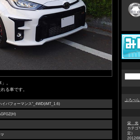
車」。
走れる車です。
ぷろぺら
ハイパフォーマンス”_4WD(iMT_1.6)
AGFGZ(H)
栄 光
カテゴ
定）
ルマ
2012/0