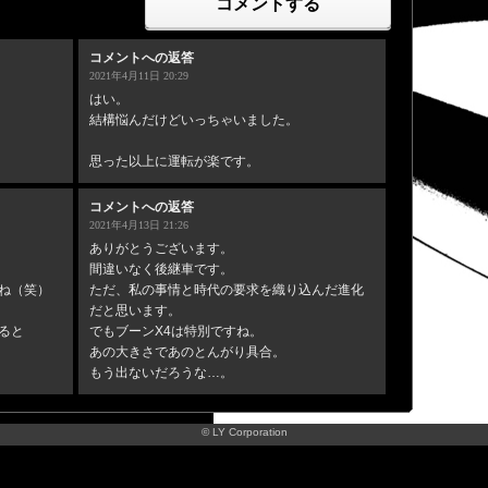
コメントする
コメントへの返答
2021年4月11日 20:29
はい。
結構悩んだけどいっちゃいました。
思った以上に運転が楽です。
コメントへの返答
2021年4月13日 21:26
ありがとうございます。
間違いなく後継車です。
ね（笑）
ただ、私の事情と時代の要求を織り込んだ進化
だと思います。
ると
でもブーンX4は特別ですね。
あの大きさであのとんがり具合。
もう出ないだろうな…。
© LY Corporation