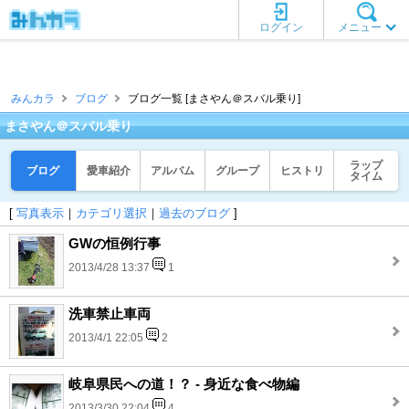
ログイン
メニュー
みんカラ
ブログ
ブログ一覧 [まさやん＠スバル乗り]
まさやん＠スバル乗り
ラップ
ブログ
愛車紹介
アルバム
グループ
ヒストリ
タイム
[
写真表示
｜
カテゴリ選択
｜
過去のブログ
]
GWの恒例行事
2013/4/28 13:37
1
洗車禁止車両
2013/4/1 22:05
2
岐阜県民への道！？ - 身近な食べ物編
2013/3/30 22:04
4