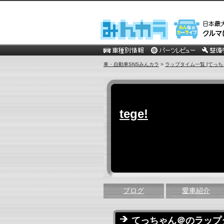
車・自動車SNSみんカラ
>
ラップタイム一覧 [てっち
tege!
ブログ
愛車紹介
てっちゃん＠のラップ