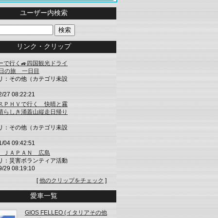
ユーザー内検索
リンク・クリップ
ーで行く🚙四国観光ドライ
5日の旅 一日目
リ：その他（カテゴリ未設
2/27 08:22:21
スＰＨＶで行く 快晴と霧
晴らしき涌蓋山縦走日帰り
リ：その他（カテゴリ未設
1/04 09:42:51
 ＪＡＰＡＮ 広島
リ：災害ボランティア活動
9/29 08:19:10
[
他のクリップをチェック
]
愛車一覧
GIOS FELLEO (イタリアその他