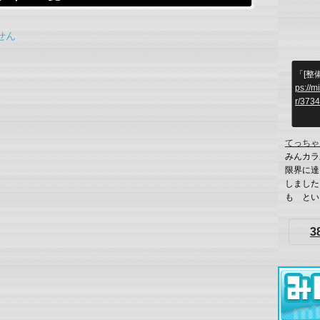
せん
「[整
ps://m
r/373
てっちゃ
みんカラ
限界に達
しました
も という
3