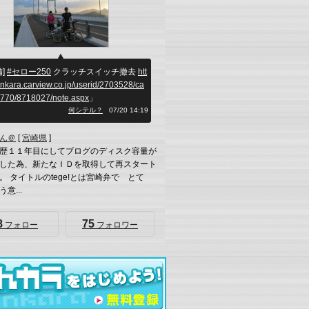
備]
#セロー250
クラッチスイッチ撤去
htt
inkara.carview.co.jp/userid/2703528/ca
4770/8718027/note.aspx
」
何シテル？
07/20 14:19
ん＠
[
宮崎県
]
歴１１年目にしてブログのディスク容量が
した為、新たなＩＤを取得して再スタート
。 タイトルのtege!とは宮崎弁で とて
意...
8
75
フォロー
フォロワー