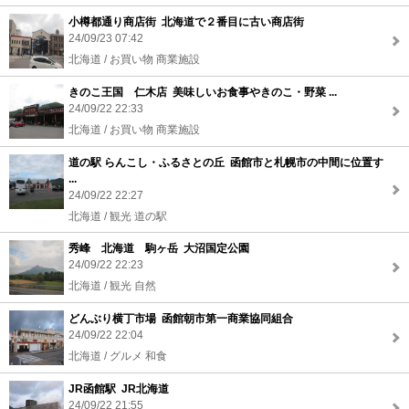
小樽都通り商店街 北海道で２番目に古い商店街
24/09/23 07:42
北海道 / お買い物 商業施設
きのこ王国 仁木店 美味しいお食事やきのこ・野菜 ...
24/09/22 22:33
北海道 / お買い物 商業施設
道の駅 らんこし・ふるさとの丘 函館市と札幌市の中間に位置す
...
24/09/22 22:27
北海道 / 観光 道の駅
秀峰 北海道 駒ヶ岳 大沼国定公園
24/09/22 22:23
北海道 / 観光 自然
どんぶり横丁市場 函館朝市第一商業協同組合
24/09/22 22:04
北海道 / グルメ 和食
JR函館駅 JR北海道
24/09/22 21:55