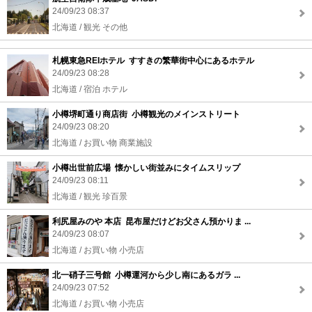
24/09/23 08:37
北海道 / 観光 その他
札幌東急REIホテル すすきの繁華街中心にあるホテル
24/09/23 08:28
北海道 / 宿泊 ホテル
小樽堺町通り商店街 小樽観光のメインストリート
24/09/23 08:20
北海道 / お買い物 商業施設
小樽出世前広場 懐かしい街並みにタイムスリップ
24/09/23 08:11
北海道 / 観光 珍百景
利尻屋みのや 本店 昆布屋だけどお父さん預かりま ...
24/09/23 08:07
北海道 / お買い物 小売店
北一硝子三号館 小樽運河から少し南にあるガラ ...
24/09/23 07:52
北海道 / お買い物 小売店