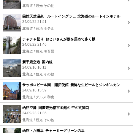
北海道 / 観光 その他
函館天然温泉 ルートイングラ ... 北海道のルートインホテル
24/09/22 21:51
北海道 / 宿泊 ホテル
チャチャ登り おじいさんが腰を屈めて歩く坂
24/09/22 21:46
北海道 / 観光 珍百景
新千歳空港 国内線
24/09/16 16:11
北海道 / 観光 その他
サッポロビール園 開拓使館 新鮮な生ビールとジンギスカン
24/09/16 15:59
北海道 / グルメ 和食
函館空港 国際観光都市函館の 空の玄関口
24/09/23 21:36
北海道 / 観光 その他
函館・八幡坂 チャーミーグリーンの坂