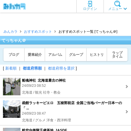
ログイン
メニュー
みんカラ
おすすめスポット
おすすめスポット一覧 [てっちゃん＠]
てっちゃん＠
ラップ
ブログ
愛車紹介
アルバム
グループ
ヒストリ
タイム
[
新着順
｜
都道府県順
｜
都道府県を選択
]
船魂神社 北海道最古の神社
24/09/23 08:52
北海道 / 観光 社寺・教会
函館ラッキーピエロ 五稜郭前店 全国ご当地バーガー日本一の
「 ...
24/09/23 08:47
北海道 / グルメ 洋食・西洋料理
航空自衛隊千歳基地 JASDF