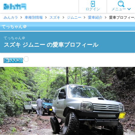
ログイン
メニュー
みんカラ
車種別情報
スズキ
ジムニー
愛車紹介
愛車プロフィール
てっちゃん＠
てっちゃん＠
スズキ ジムニー の愛車プロフィール