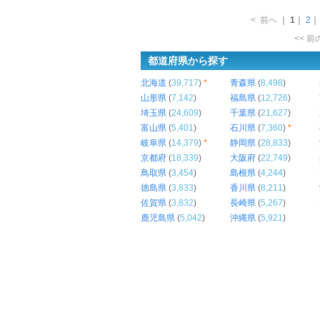
<
前へ
｜
1
｜
2
<< 
都道府県から探す
北海道
(
39,717
)
*
青森県
(
8,498
)
山形県
(
7,142
)
福島県
(
12,726
)
埼玉県
(
24,609
)
千葉県
(
21,627
)
富山県
(
5,401
)
石川県
(
7,360
)
*
岐阜県
(
14,379
)
*
静岡県
(
28,833
)
京都府
(
18,339
)
大阪府
(
22,749
)
鳥取県
(
3,454
)
島根県
(
4,244
)
徳島県
(
3,833
)
香川県
(
8,211
)
佐賀県
(
3,832
)
長崎県
(
5,267
)
鹿児島県
(
5,042
)
沖縄県
(
5,921
)