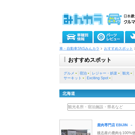
車・自動車SNSみんカラ
おすすめスポット
おすすめスポット
グルメ
宿泊
レジャー・娯楽
観光
サーキット
Exciting Spot
北海道
鹿肉専門店 EBIJIN
後志産の鹿肉を100