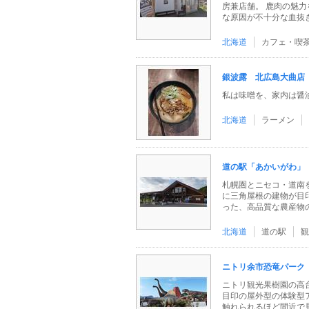
房兼店舗。 鹿肉の魅
な原因が不十分な血抜きに
北海道
カフェ・喫
銀波露 北広島大曲店
私は味噌を、家内は
北海道
ラーメン
道の駅「あかいがわ」
札幌圏とニセコ・道南を
に三角屋根の建物が目
った、高品質な農産物の直
北海道
道の駅
観
ニトリ余市恐竜パーク
ニトリ観光果樹園の高
目印の屋外型の体験型
触れられるほど間近で見て