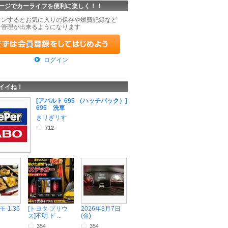
ージでカーライフを便利に楽しく！！
インするとお気に入りの保存や燃費記録など
な管理が出来るようになります
ログイン
イイね！
[アバルト 695 （ハッチバック）]
695 洗車
きリぎリす
712
-1,36
[トヨタ プリウ
2026年8月7日
ス]不明 ド ...
(金)
354
354