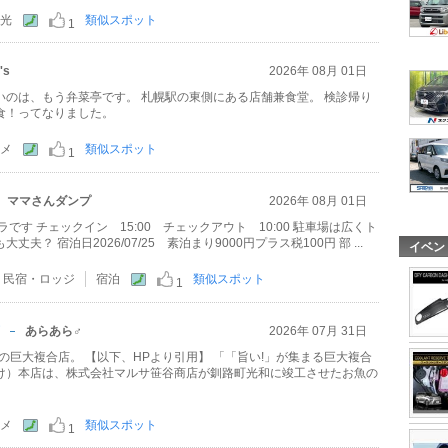
光
類似スポット
1
's
2026年 08月 01日
いのは、もう弁菜亭です。 札幌駅の東側にある店舗兼食堂。 検診帰り
食！ってなりました。
メ
類似スポット
1
ママさんダンプ
2026年 08月 01日
です チェックイン 15:00 チェックアウト 10:00 駐車場は広くト
夫？ 宿泊日2026/07/25 素泊まり9000円プラス税100円 部 ...
イベン
・民宿・ロッジ
宿泊
類似スポット
1
あらあら♂
2026年 07月 31日
ENの巨大複合店。 【以下、HPより引用】 「「旨い!」が集まる巨大複合
け）本店は、株式会社マルサ笹谷商店が釧路町光和に竣工させたお魚の
メ
類似スポット
1