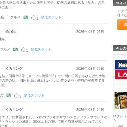
力を最大限に引き出すため研究を開始、従来の鹿肉にある「臭み」の主
マイペ
あ ...
ログ
様々
茶店
グルメ
類似スポット
1
Mr. G's
2026年 08月 05日
醤油を。
今日の
グルメ
類似スポット
1
くろキング
2026年 08月 05日
結ぶ国道393号（メープル街道393）の中間に位置するひらけた土地
印の道の駅。 周囲を山に囲まれた「カルデラ盆地」特有の寒暖差で育
 ...
光
類似スポット
1
くろキング
2026年 08月 04日
🥢グルメモ
台エリアに新設された、２頭のブラキオサウルスとティラノサウルスが
7- ...
アトラクション施設。 30体以上の鳴いて動く恐竜が展示されており、
回 ...
378