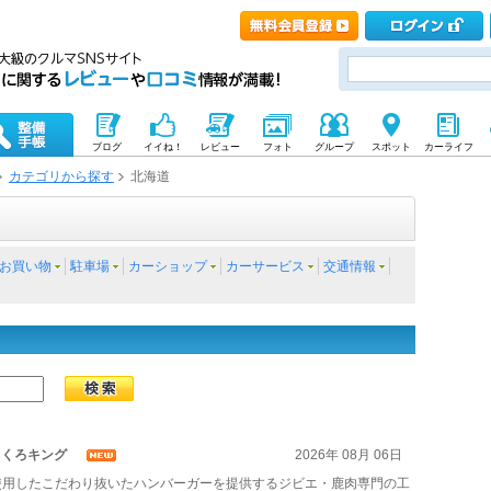
ブログ
イイね！
レビュー
フォト
グループ
スポット
カーライフ
カテゴリから探す
北海道
お買い物
駐車場
カーショップ
カーサービス
交通情報
くろキング
2026年 08月 06日
%使用したこだわり抜いたハンバーガーを提供するジビエ・鹿肉専門の工