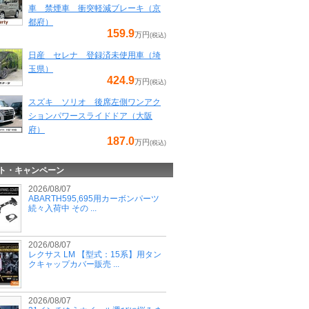
車 禁煙車 衝突軽減ブレーキ（京
都府）
159.9
万円
(税込)
日産 セレナ 登録済未使用車（埼
玉県）
424.9
万円
(税込)
スズキ ソリオ 後席左側ワンアク
ションパワースライドドア（大阪
府）
187.0
万円
(税込)
ト・キャンペーン
2026/08/07
ABARTH595,695用カーボンパーツ
続々入荷中 その ...
2026/08/07
レクサス LM 【型式：15系】用タン
クキャップカバー販売 ...
2026/08/07