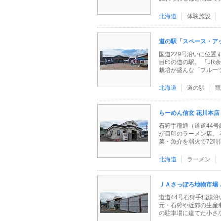
北海道
体験施設
道の駅「スペース・ア
国道229号沿いに位
目印の道の駅。 「J
栽培が盛んな「フルーツの
北海道
道の駅
観
らーめん信玄 花川本店
石狩手稲通（道道44
が目印のラーメン店。
菜・魚介を弱火で72時間（
北海道
ラーメン
ＪＡさっぽろ地物市場 
道道44号石狩手稲線
元・石狩や近郊の生産
の駐車場に建てた小さなテ