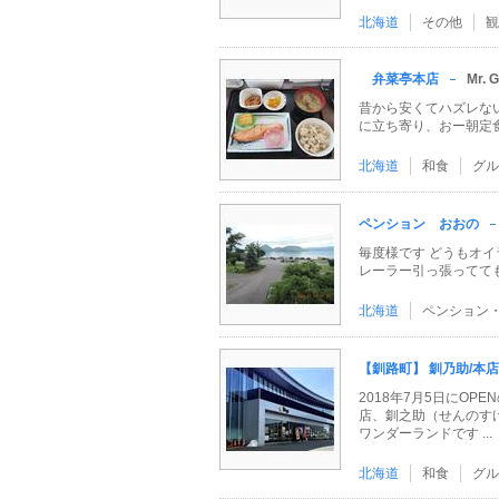
北海道
その他
観
弁菜亭本店
Mr. G
昔から安くてハズレな
に立ち寄り、おー朝定
北海道
和食
グル
ペンション おおの
毎度様です どうもオイラ
レーラー引っ張ってても大丈
北海道
ペンション
【釧路町】 釧乃助/本店
2018年7月5日にOP
店、釧之助（せんのす
ワンダーランドです ...
北海道
和食
グル