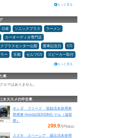
もっと見る
グ
日産
ソニックプラス
ラーメン
カーオーディオ専門店
ックプラスセンター山梨
愛車記念日
STI
ュラー
京都
セルフGS
スピーカー取付
もっと見る
た車
クルマはありません。
にオススメの中古車
ホンダ フリード 登録済未使用車
禁煙車 HondaSENSING マル（滋賀
県）
299.9
万円
(税込)
スズキ スペーシア 届出済未使用