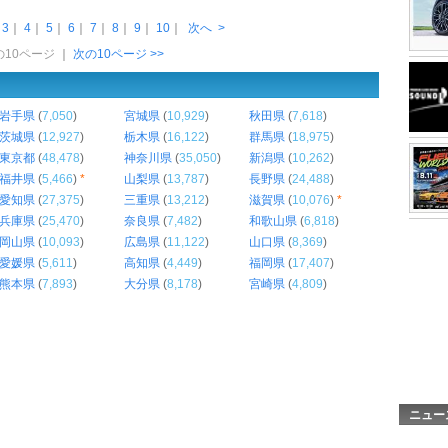
｜
3
｜
4
｜
5
｜
6
｜
7
｜
8
｜
9
｜
10
｜
次へ
>
前の10ページ
｜
次の10ページ >>
岩手県
(
7,050
)
宮城県
(
10,929
)
秋田県
(
7,618
)
茨城県
(
12,927
)
栃木県
(
16,122
)
群馬県
(
18,975
)
東京都
(
48,478
)
神奈川県
(
35,050
)
新潟県
(
10,262
)
福井県
(
5,466
)
*
山梨県
(
13,787
)
長野県
(
24,488
)
愛知県
(
27,375
)
三重県
(
13,212
)
滋賀県
(
10,076
)
*
兵庫県
(
25,470
)
奈良県
(
7,482
)
和歌山県
(
6,818
)
岡山県
(
10,093
)
広島県
(
11,122
)
山口県
(
8,369
)
愛媛県
(
5,611
)
高知県
(
4,449
)
福岡県
(
17,407
)
熊本県
(
7,893
)
大分県
(
8,178
)
宮崎県
(
4,809
)
ニュー