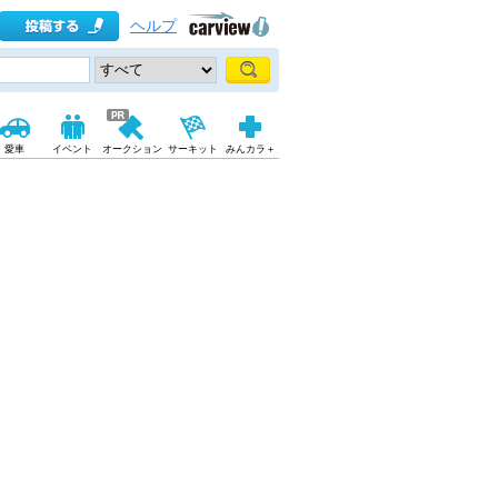
ヘルプ
愛車
イベント
オークション
サーキット
みんカラ＋