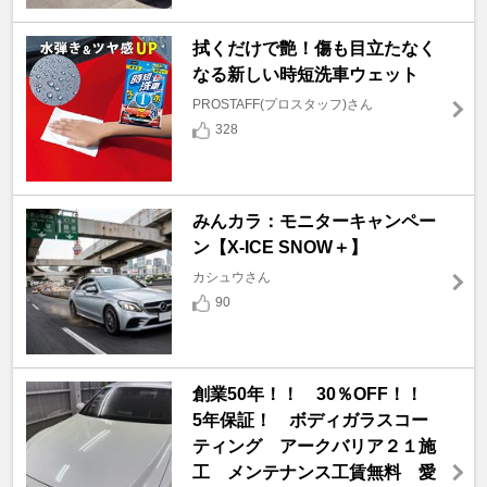
拭くだけで艶！傷も目立たなく
なる新しい時短洗車ウェット
PROSTAFF(プロスタッフ)さん
328
みんカラ：モニターキャンペー
ン【X-ICE SNOW＋】
カシュウさん
90
創業50年！！ 30％OFF！！
5年保証！ ボディガラスコー
ティング アークバリア２１施
工 メンテナンス工賃無料 愛