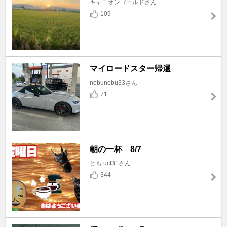
キャニオンゴールドさん
109
マイロードスター帰還
nobunobu33さん
71
朝の一杯 8/7
とも ucf31さん
344