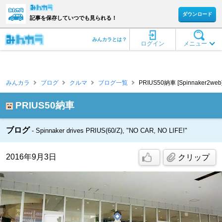
ダウンロード
記事を保存していつでも見られる！
みんカラとは？
ログイン
メニュー
みんカラ
ブログ
クルマ
ブログ一覧
PRIUS50納車 [Spinnaker2web
PRIUS50納車
ブログ
Spinnaker drives PRIUS(60/Z), "NO CAR, NO LIFE!"
2016年9月3日
クリップ