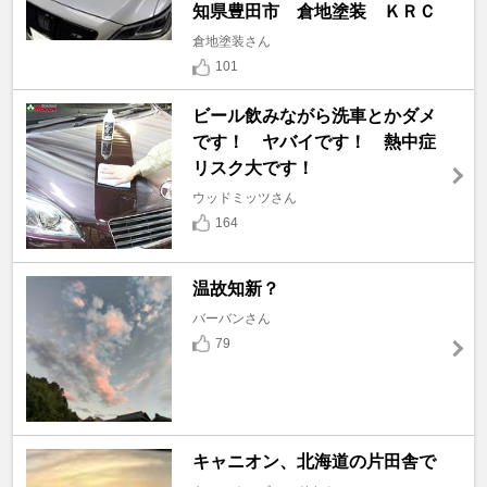
知県豊田市 倉地塗装 ＫＲＣ
倉地塗装さん
101
ビール飲みながら洗車とかダメ
です！ ヤバイです！ 熱中症
リスク大です！
ウッドミッツさん
164
温故知新？
バーバンさん
79
キャニオン、北海道の片田舎で