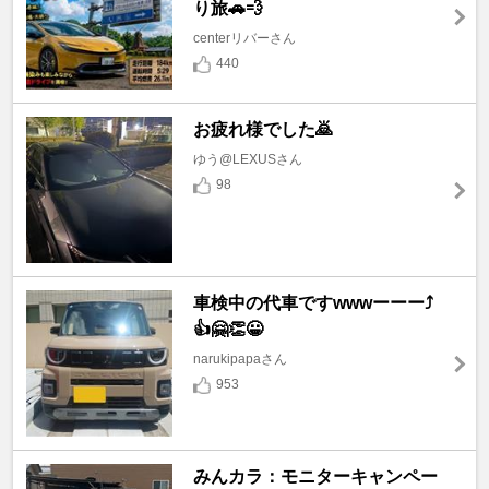
り旅🚗💨
centerリバーさん
440
お疲れ様でした🙇
ゆう@LEXUSさん
98
車検中の代車ですwwwーーー⤴️
👍🤗👏😀
narukipapaさん
953
みんカラ：モニターキャンペー