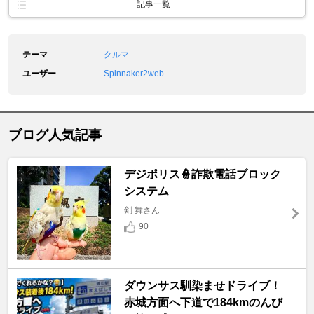
記事一覧
テーマ
クルマ
ユーザー
Spinnaker2web
ブログ人気記事
デジポリス👮詐欺電話ブロック
システム
剣 舞さん
90
ダウンサス馴染ませドライブ！
赤城方面へ下道で184kmのんび