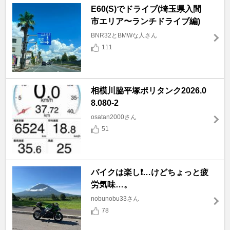
E60(S)でドライブ(埼玉県入間
市エリア〜ランチドライブ編)
BNR32とBMWな人さん
111
相模川脇平塚ポリタンク2026.0
8.080-2
osatan2000さん
51
バイクは楽し❗️…けどちょっと疲
労気味…。
nobunobu33さん
78