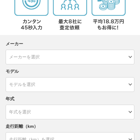
メーカー
モデル
年式
走行距離（km）