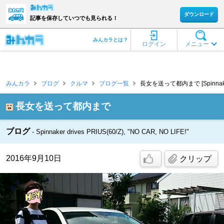
ダウンロード
記事を保存していつでも見られる！
みんカラとは？
ログイン
メニュー
みんカラ
ブログ
クルマ
ブログ一覧
長女を送って都内まで [Spinnake
長女を送って都内まで
ブログ
Spinnaker drives PRIUS(60/Z), "NO CAR, NO LIFE!"
2016年9月10日
クリップ