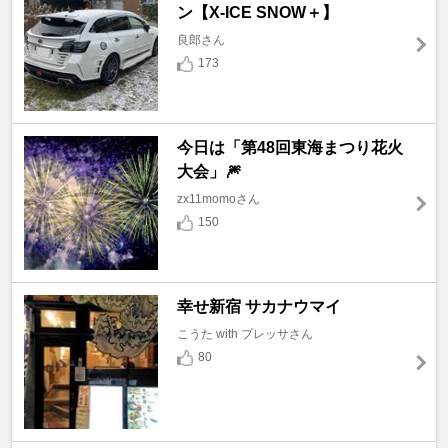
ン【X-ICE SNOW＋】
良郎さん
173
今日は「第48回東海まつり花火
大会」🎆
zx11momoさん
150
幸せ新宿 サカナウマイ
こうた with プレッサさん
80