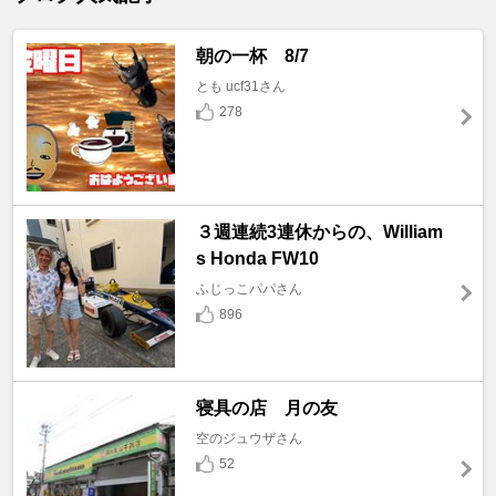
朝の一杯 8/7
とも ucf31さん
278
３週連続3連休からの、William
s Honda FW10
ふじっこパパさん
896
寝具の店 月の友
空のジュウザさん
52