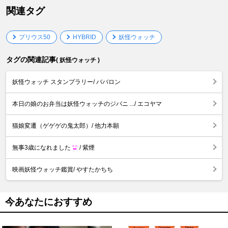
関連タグ
プリウス50
HYBRID
妖怪ウォッチ
タグの関連記事
( 妖怪ウォッチ )
妖怪ウォッチ スタンプラリー/ ババロン
本日の娘のお弁当は妖怪ウォッチのジバニ .../ エコヤマ
猫娘変遷（ゲゲゲの鬼太郎）/ 他力本願
無事3歳になれました
/ 紫煙
映画妖怪ウォッチ鑑賞/ やすたかちち
今あなたにおすすめ