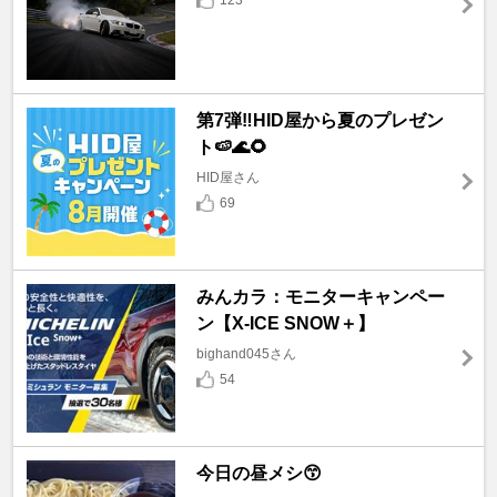
第7弾‼️HID屋から夏のプレゼン
ト🍉🌊🌻
HID屋さん
69
みんカラ：モニターキャンペー
ン【X-ICE SNOW＋】
bighand045さん
54
今日の昼メシ😙