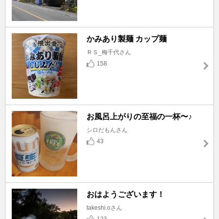
かみあり製麺 カップ麺
ＲＳ_梅千代さん
158
お風呂上がりの至福の一杯〜♪
シロだもんさん
43
おはようございます！
takeshi.oさん
123