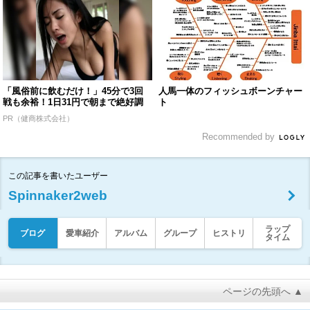
「風俗前に飲むだけ！」45分で3回
人馬一体のフィッシュボーンチャー
戦も余裕！1日31円で朝まで絶好調
ト
PR（健商株式会社）
Recommended by
この記事を書いたユーザー
Spinnaker2web
ラップ
ブログ
愛車紹介
アルバム
グループ
ヒストリ
タイム
ページの先頭へ ▲