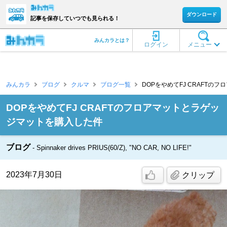
ダウンロード
記事を保存していつでも見られる！
みんカラとは？
ログイン
メニュー
みんカラ
ブログ
クルマ
ブログ一覧
DOPをやめてFJ CRAFTのフロ
DOPをやめてFJ CRAFTのフロアマットとラゲッ
ジマットを購入した件
ブログ
Spinnaker drives PRIUS(60/Z), "NO CAR, NO LIFE!"
2023年7月30日
クリップ