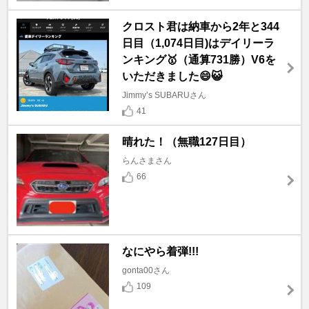
クロスト君は納車から2年と344
日目（1,074日目)はデイリーラ
ンキング🥇（通算731勝）V6を
いただきました😄😺
Jimmy’s SUBARUさん
41
晴れた！（無職127日目）
らんさまさん
66
なにやら着弾!!!
gonta00さん
109