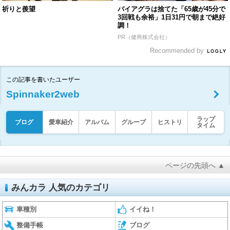
祈りと羨望
バイアグラは捨てた「65歳が45分で
3回戦も余裕」1日31円で朝まで絶好
調！
PR（健商株式会社）
Recommended by
この記事を書いたユーザー
Spinnaker2web
ラップ
ブログ
愛車紹介
アルバム
グループ
ヒストリ
タイム
ページの先頭へ ▲
みんカラ 人気のカテゴリ
車種別
イイね！
整備手帳
ブログ