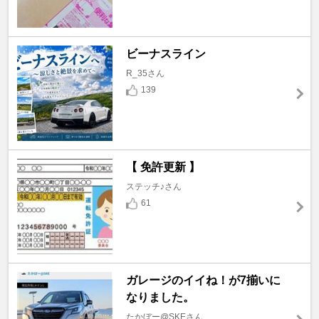
ビーナスライン
R_35さん
139
【 免許更新 】
ステッチ♪さん
61
ガレージのイイね！が7揃いに
なりました。
たかぼー@SKEさん