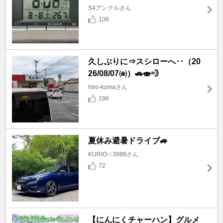
S4アンクルさん
106
久しぶりに⇒スシローへ‥（20
26/08/07㈮）🚗🍣💨
hiro-kumaさん
196
夏休み避暑ドライブ🚙
KURIO☆3988さん
72
【にんにくチャーハン】グルメ