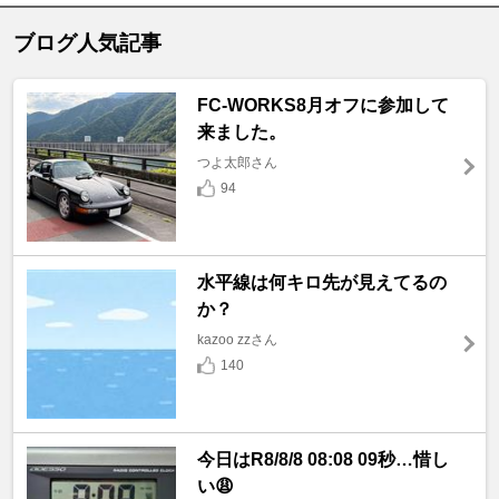
ブログ人気記事
FC-WORKS8月オフに参加して
来ました。
つよ太郎さん
94
水平線は何キロ先が見えてるの
か？
kazoo zzさん
140
今日はR8/8/8 08:08 09秒…惜し
い😩