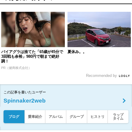
バイアグラは捨てた「65歳が45分で
夏休み。。
3回戦も余裕」980円で朝まで絶好
調！
PR（健商株式会社）
Recommended by
この記事を書いたユーザー
Spinnaker2web
ラップ
ブログ
愛車紹介
アルバム
グループ
ヒストリ
タイム