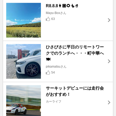
R8.8.8👩🏼🌻🧜🥤
Mayu-Boxさん
63
ひさびさに平日のリモートワー
クでのランチへ・・・町中華へ
🍽️
pikamatsuさん
54
サーキットデビューには走行会
がおすすめ！
カーライフ