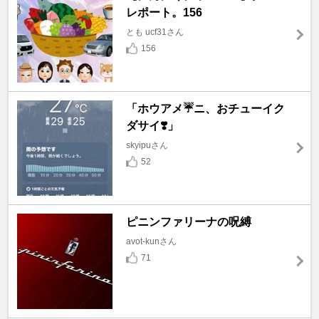
レポート。156
とも ucf31さん
156
「ホウアメ☔️ニ、おチューイク
ダサイ❣️」
skyipuさん
52
ピニンファリーナの呪縛
avot-kunさん
71