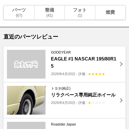
パーツ
整備
フォト
燃費
(67)
(41)
(1)
直近のパーツレビュー
GOODYEAR
EAGLE #1 NASCAR 195/80R1
5
2026年4月20日
-
評価 :
★
★
★
★
★
トヨタ(純正)
リラクベース専用純正ホイール
2026年4月20日
-
評価 :
★
☆
☆
☆
☆
Roadster Japan