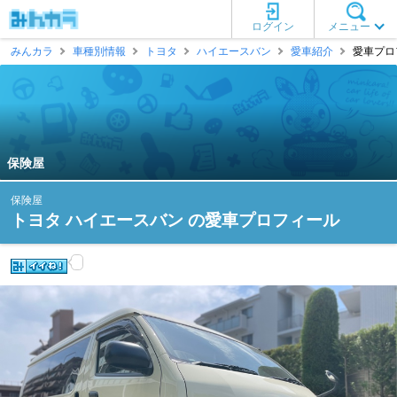
ログイン
メニュー
みんカラ
車種別情報
トヨタ
ハイエースバン
愛車紹介
愛車プロ
保険屋
保険屋
トヨタ ハイエースバン の愛車プロフィール