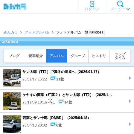
ログイン
メニュー
みんカラ
フォトアルバム
フォトアルバム一覧 [takobea]
takobea
ラップ
ブログ
愛車紹介
アルバム
グループ
ヒストリ
タイム
サン太郎（TT2）で真冬の川原へ（2026/01/17）
26/01/17 15:22
11枚
ケヤキの黄葉（紅葉？）とサン太郎（TT2）（2025/11/08）
25/11/09 10:16
1
14枚
若葉とサン十郎（DM8R）（2025/04/18）
25/04/18 20:02
6枚