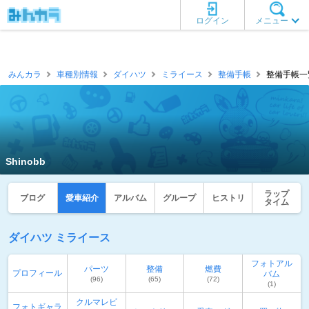
ログイン
メニュー
みんカラ
車種別情報
ダイハツ
ミライース
整備手帳
整備手帳一覧 
Shinobb
ラップ
ブログ
愛車紹介
アルバム
グループ
ヒストリ
タイム
ダイハツ ミライース
フォトアル
パーツ
整備
燃費
プロフィール
バム
(96)
(65)
(72)
(1)
クルマレビ
フォトギャラ