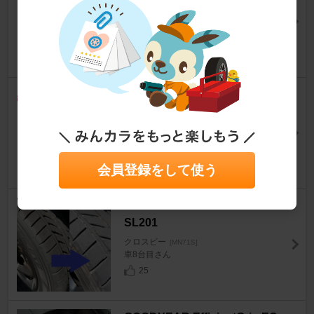
クロスビー
[MN71S]
JUＮBO104さん
35
0
KYB / カヤバ NEW SR SPECIA
L
クロスビー
[MN71S]
千鳥格子さん
22
1
会員登録をして使う
BRIDGESTONE SEIBERLING
SL201
クロスビー
[MN71S]
車8台目さん
25