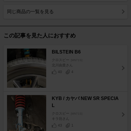
同じ商品の一覧を見る
この記事を見た人におすすめ
BILSTEIN B6
クロスビー
[MN71S]
北川由貴さん
40
4
KYB / カヤバ NEW SR SPECIA
L
クロスビー
[MN71S]
キラ坊さん
43
1