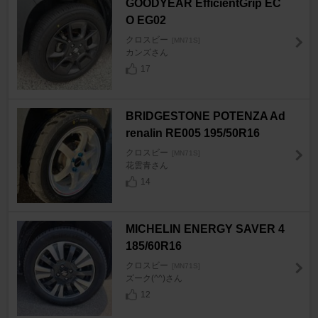
GOODYEAR EfficientGrip EC
O EG02
クロスビー
[MN71S]
カンズさん
17
BRIDGESTONE POTENZA Ad
renalin RE005 195/50R16
クロスビー
[MN71S]
花雲青さん
14
MICHELIN ENERGY SAVER 4
185/60R16
クロスビー
[MN71S]
ズーク(^^)さん
12