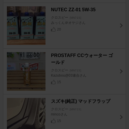
NUTEC ZZ-01 5W-35
クロスビー
[MN71S]
みっくん＠オヤジさん
20
PROSTAFF CCウォーター ゴ
ールド
クロスビー
[MN71S]
Kazubou@03連合さん
15
スズキ(純正) マッドフラップ
クロスビー
[MN71S]
mincoさん
15