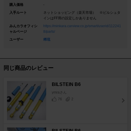
購入価格
-
入手ルート
ネットショッピング（楽天市場） ※ビルシュタ
インはFF用の設定しかありません
みんカラオフィシ
https://minkara.carview.co.jp/smart/userid/112241
ャルページ
8/parts/
ユーザー
稀琉
同じ商品のレビュー
BILSTEIN B6
ymraさん
76
2
BILSTEIN B6