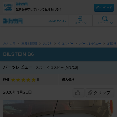
ダウンロード
記事を保存していつでも見られる！
みんカラとは？
ログイン
メニュー
みんカラ
車種別情報
スズキ
クロスビー
パーツレビュー
足回り
BILSTEIN B6
パーツレビュー
スズキ クロスビー [MN71S]
5
評価
購入価格
-
2020年4月21日
クリップ