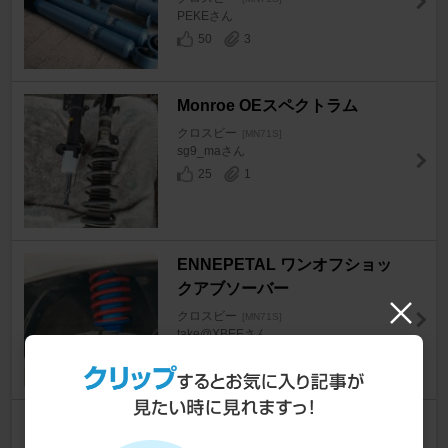
PEKEさん
50
3
Monroe OEスペクトラム
クロスビー
[MN71S]
sg9_maさん
25
1
ENNEPETAL ワンオフショッ
クアブソーバー
クロスビー
[MN71S]
take@XBEEさん
36
1
KYB / カヤバ NEW SR SPECIA
L