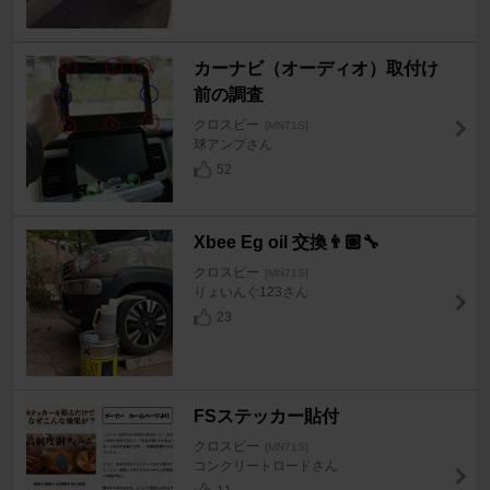
カーナビ（オーディオ）取付け
前の調査
クロスビー
[MN71S]
球アンプさん
52
Xbee Eg oil 交換👨🏽‍🔧
クロスビー
[MN71S]
りょいんぐ123さん
23
FSステッカー貼付
クロスビー
[MN71S]
コンクリートロードさん