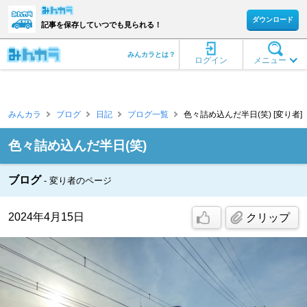
ダウンロード
記事を保存していつでも見られる！
みんカラとは？
ログイン
メニュー
みんカラ
ブログ
日記
ブログ一覧
色々詰め込んだ半日(笑) [変り者]
色々詰め込んだ半日(笑)
ブログ
変り者のページ
2024年4月15日
クリップ