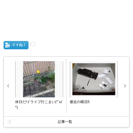
イイね！
休日だ!ドライブ行こまい(*´ω`
最近の模活5
*)
記事一覧