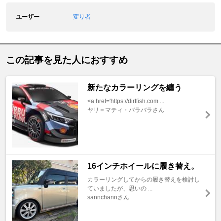
ユーザー
変り者
この記事を見た人におすすめ
新たなカラーリングを纏う
<a href='https://dirtfish.com ...
ヤリ＝マティ・バラバラさん
16インチホイールに履き替え。
カラーリングしてからの履き替えを検討し
ていましたが、思いの ...
sannchannさん