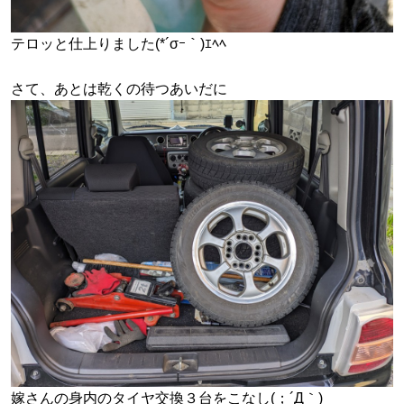
テロッと仕上りました(*´σｰ｀)ｴﾍﾍ
さて、あとは乾くの待つあいだに
嫁さんの身内のタイヤ交換３台をこなし(；´Д｀)