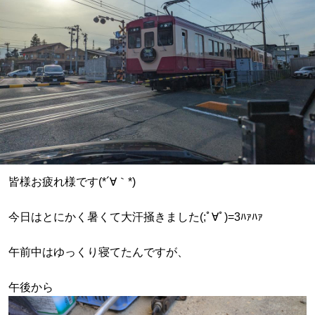
皆様お疲れ様です(*´∀｀*)
今日はとにかく暑くて大汗掻きました(;ﾟ∀ﾟ)=3ﾊｧﾊｧ
午前中はゆっくり寝てたんですが、
午後から