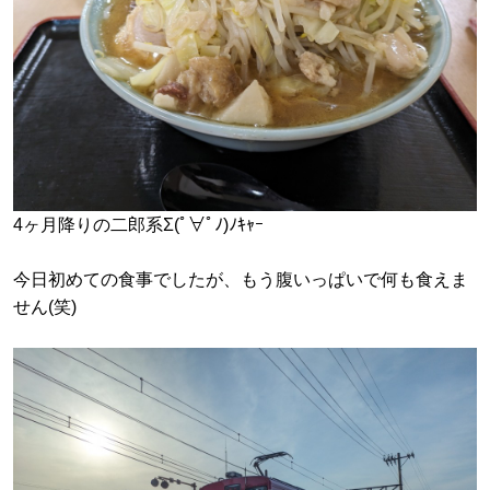
4ヶ月降りの二郎系Σ(ﾟ∀ﾟﾉ)ﾉｷｬｰ
今日初めての食事でしたが、もう腹いっぱいで何も食えま
せん(笑)