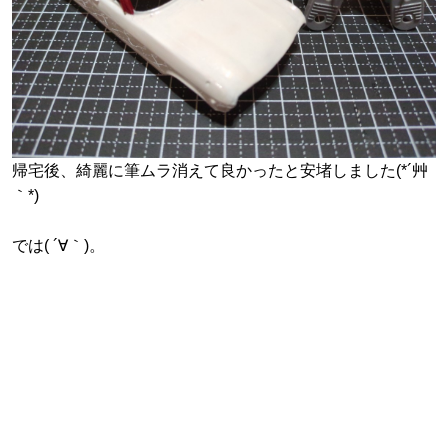
帰宅後、綺麗に筆ムラ消えて良かったと安堵しました(*´艸
｀*)
では( ´∀｀)。