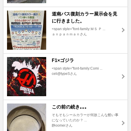
道南バス復刻カラー展示会を見
に行きました。
<span style="font-family:ＭＳ Ｐ ...
ａｎｐａｎｍａｎさん
F1×ゴジラ
<span style="font-family:Comi ...
celi@typeSさん
この前の続き｡｡｡
そもそもシールカラーが何故こんな酷い事
になっていたのか？ ...
静oomerさん