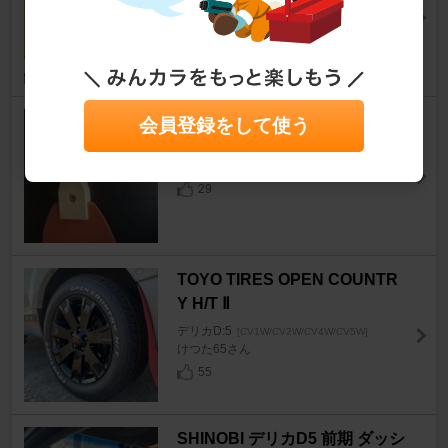
デリカD:5
[CV1W/CV2W/CV4W/CV5W]
shinD5さん
96
ダイソー ゴムヘラ
会員登録をして使う
デリカD:5
[CV1W/CV2W/CV4W/CV5W]
みっつちぃーさん
29
TOYO TIRES OPEN COUNTR
Y H/T Ⅱ
デリカD:5
[CV1W/CV2W/CV4W/CV5W]
けつた65さん
55
SHINOBI デリカD5 前期 ダッシ