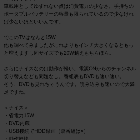
車載用としてゆずれない点は消費電力の少なさ。手持ちの
ポータブルバッテリーの容量も限られているので少なけれ
ば少ないほどいいんです。
でこのTVはなんと15W
他も調べてみましたがこれよりもインチ大きくなるともっ
と増えますし同サイズでも20W越えもちらほら。
さらにナイスなのは動作が軽い。電源ONからのチャンネル
切り替えなども問題なし。番組表もDVDも速い速い。
そう、DVDも見れちゃうんです。読み込みも速いので大満
足ですね。
＜ナイス＞
・省電力15W
・DVD内蔵
・USB接続でHDD録画（裏番組は×）
・動作軽快