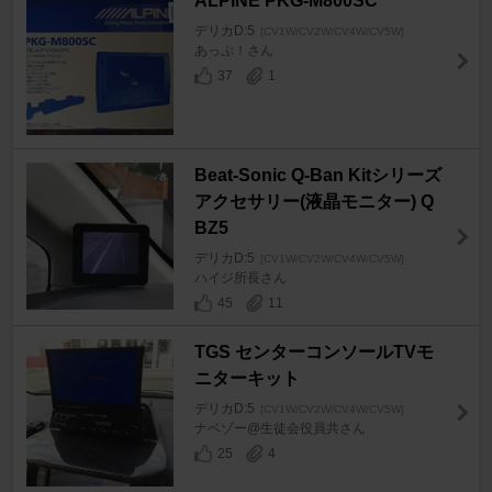
ALPINE PKG-M800SC
デリカD:5
[CV1W/CV2W/CV4W/CV5W]
あっぷ！さん
37
1
Beat-Sonic Q-Ban Kitシリーズ
アクセサリー(液晶モニター) Q
BZ5
デリカD:5
[CV1W/CV2W/CV4W/CV5W]
ハイジ所長さん
45
11
TGS センターコンソールTVモ
ニターキット
デリカD:5
[CV1W/CV2W/CV4W/CV5W]
ナベゾー@生徒会役員共さん
25
4