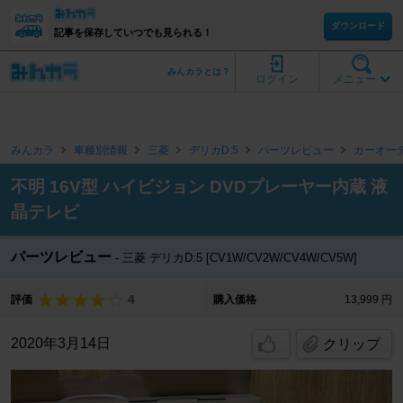
ダウンロード
記事を保存していつでも見られる！
みんカラとは？
ログイン
メニュー
みんカラ
車種別情報
三菱
デリカD:5
パーツレビュー
カーオー
不明 16V型 ハイビジョン DVDプレーヤー内蔵 液
晶テレビ
パーツレビュー
三菱 デリカD:5 [CV1W/CV2W/CV4W/CV5W]
4
評価
購入価格
13,999 円
2020年3月14日
クリップ