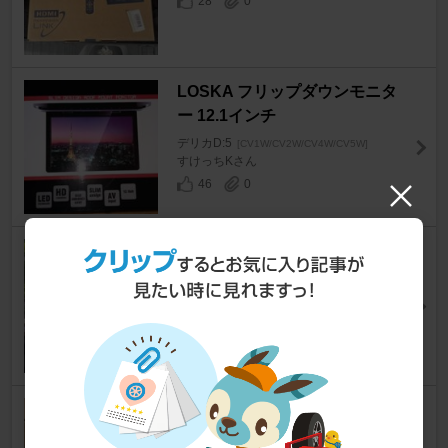
28
0
LOSKA フリップダウンモニタ
ー 12.1インチ
デリカD:5
[CV1W/CV2W/CV4W/CV5W]
すけっちKさん
46
0
TUFREQ ルーフキャリア
デリカD:5
[CV1W/CV2W/CV4W/CV5W]
vmg_stiさん
23
X-Fang リアスタビライザーリ
ンク