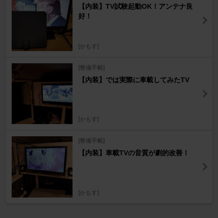
【内装】TV試験起動OK！アンテナ良
好！
[かもす]
[整備手帳]
【内装】では実際に車載してみたTV
[かもす]
[整備手帳]
【内装】車載TVの音質が劇的改善！
[かもす]