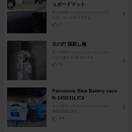
ュボードマット
デリカD:5
[CV1W/CV2W/CV4W/CV5W]
ユグ・ウィステリアさん
27
次の灯 煤殺し極
デリカD:5
[CV1W/CV2W/CV4W/CV5W]
ごさく@Ｄ５(´Д` )ｲｪｧさん
33
Panasonic Blue Battery caos
N-145D31L/C8
デリカD:5
[CV1W/CV2W/CV4W/CV5W]
SHIZUDELIさん
154