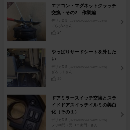
エアコン・マグネットクラッチ
交換・その2 作業編
デリカD:5
[CV1W/CV2W/CV4W/CV5W]
てらぴいさん
24
やっぱりサードシートを外した
い
デリカD:5
[CV1W/CV2W/CV4W/CV5W]
ざろっくさん
29
ドアミラースイッチ交換とスラ
イドドアスイッチイルミの美白
化（その１）
デリカD:5
[CV1W/CV2W/CV4W/CV5W]
フリ衛門（元 Ｄ５衛門）さん