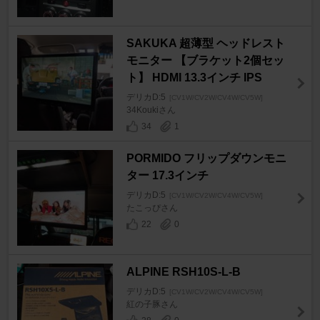
SAKUKA 超薄型 ヘッドレスト
モニター 【ブラケット2個セッ
ト】 HDMI 13.3インチ IPS
デリカD:5
[CV1W/CV2W/CV4W/CV5W]
34Koukiさん
34
1
PORMIDO フリップダウンモニ
ター 17.3インチ
デリカD:5
[CV1W/CV2W/CV4W/CV5W]
たこっぴさん
22
0
ALPINE RSH10S-L-B
デリカD:5
[CV1W/CV2W/CV4W/CV5W]
紅の子豚さん