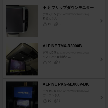
不明 フリップダウンモニター
デリカD:5
[CV1W/CV2W/CV4W/CV5W]
時遊人さん
19
3
ALPINE TMX-R3000B
デリカD:5
[CV1W/CV2W/CV4W/CV5W]
つよし244@大阪さん
40
2
ALPINE PKG-M1000V-BK
デリカD:5
[CV1W/CV2W/CV4W/CV5W]
ごークンさん
10
3