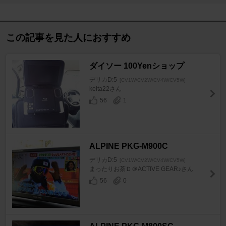
この記事を見た人におすすめ
ダイソー 100Yenショップ
デリカD:5
[CV1W/CV2W/CV4W/CV5W]
keita22さん
56
1
ALPINE PKG-M900C
デリカD:5
[CV1W/CV2W/CV4W/CV5W]
まったりお茶Ｄ＠ACTIVE GEAR♪さん
56
0