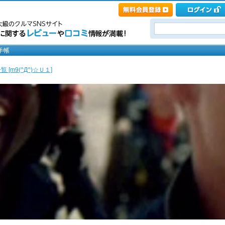
 [m9(^Д^)☆Ｕ１]