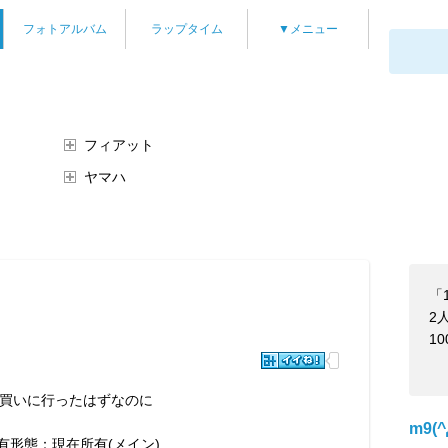
フォトアルバム
ラップタイム
▼メニュー
フィアット
ヤマハ
「
2
1
S買いに行ったはずなのに
m9(
有形態：現在所有(メイン)