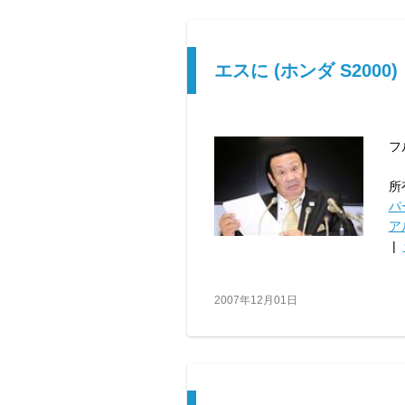
エスに (ホンダ S2000)
フ
所
パ
ア
|
2007年12月01日