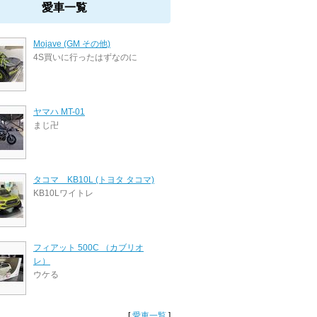
愛車一覧
Mojave (GM その他)
4S買いに行ったはずなのに
ヤマハ MT-01
まじ卍
タコマ KB10L (トヨタ タコマ)
KB10Lワイトレ
フィアット 500C （カブリオ
レ）
ウケる
[
愛車一覧
]