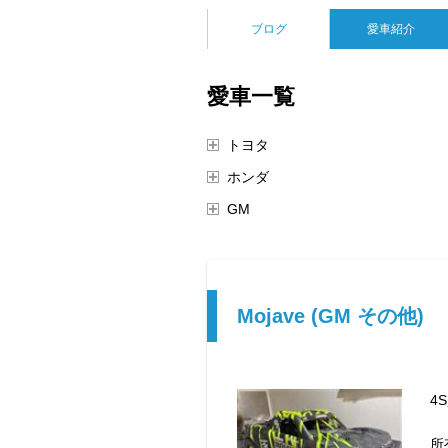
ブログ
愛車紹介
愛車一覧
トヨタ
ホンダ
GM
Mojave (GM その他)
4
所