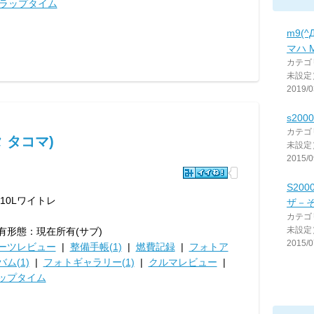
ラップタイム
m9(
マハ M
カテゴ
未設定
2019/0
s20
カテゴ
タ タコマ)
未設定
2015/0
S20
B10Lワイトレ
ザ－
カテゴ
未設定
有形態：現在所有(サブ)
2015/0
ーツレビュー
|
整備手帳(1)
|
燃費記録
|
フォトア
バム(1)
|
フォトギャラリー(1)
|
クルマレビュー
|
ップタイム