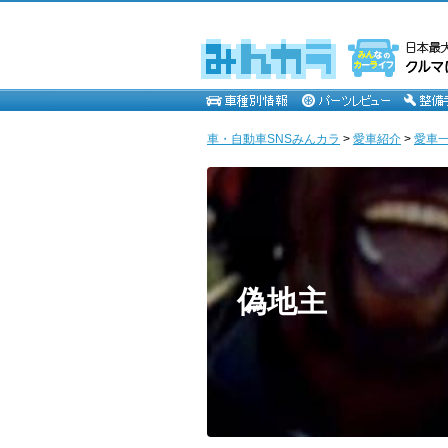
車・自動車SNSみんカラ
>
愛車紹介
>
愛車一覧
偽地主