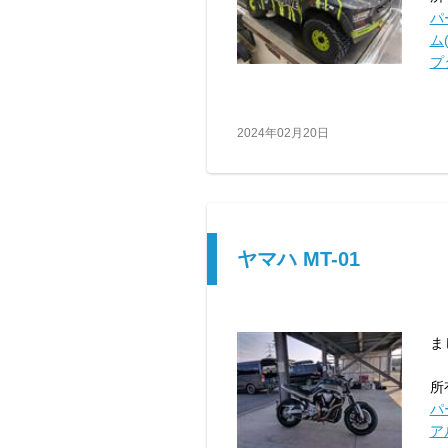
パ
ム(
プ
2024年02月20日
ヤマハ MT-01
ま
所
パ
ア