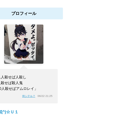
プロフィール
1人殺せば人殺し
人殺せば殺人鬼
00人殺せばアムロレイ」
何シテル？
06/22 21:25
^Д^)☆Ｕ１