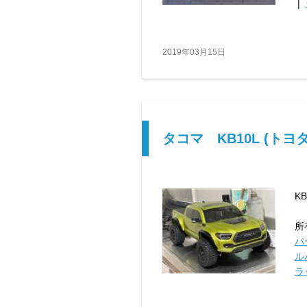
|
2019年03月15日
タコマ KB10L (トヨ
K
所
パ
ル
ラ