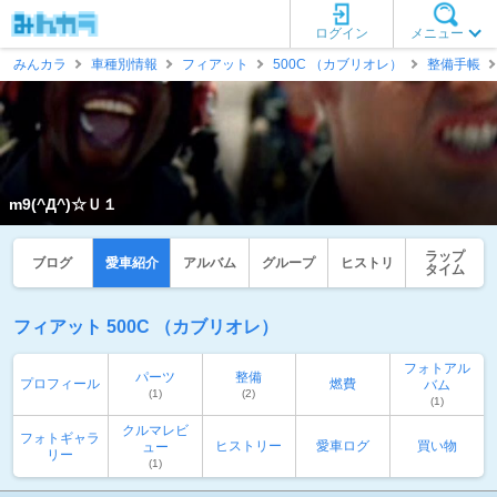
ログイン
メニュー
みんカラ
車種別情報
フィアット
500C （カブリオレ）
整備手帳
m9(^Д^)☆Ｕ１
ラップ
ブログ
愛車紹介
アルバム
グループ
ヒストリ
タイム
フィアット 500C （カブリオレ）
フォトアル
パーツ
整備
プロフィール
燃費
バム
(1)
(2)
(1)
クルマレビ
フォトギャラ
ヒストリー
愛車ログ
買い物
ュー
リー
(1)