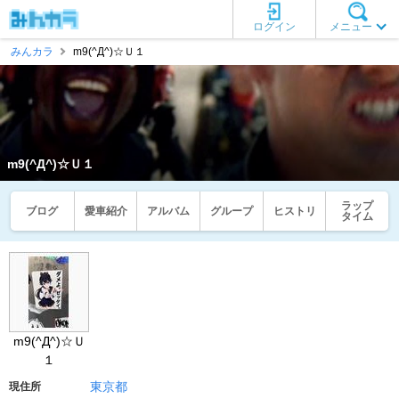
ログイン
メニュー
みんカラ
m9(^Д^)☆Ｕ１
m9(^Д^)☆Ｕ１
ラップ
ブログ
愛車紹介
アルバム
グループ
ヒストリ
タイム
m9(^Д^)☆Ｕ
１
東京都
現住所