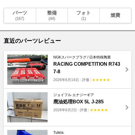
パーツ
整備
フォト
燃費
(167)
(44)
(1)
直近のパーツレビュー
NGKスパークプラグ / 日本特殊陶業
RACING COMPETITION R743
7-8
2026年6月14日
-
評価 :
★
★
★
★
★
ジョイフル エナジーギア
廃油処理BOX 5L J-285
2026年6月2日
-
評価 :
★
★
★
★
★
Tutela