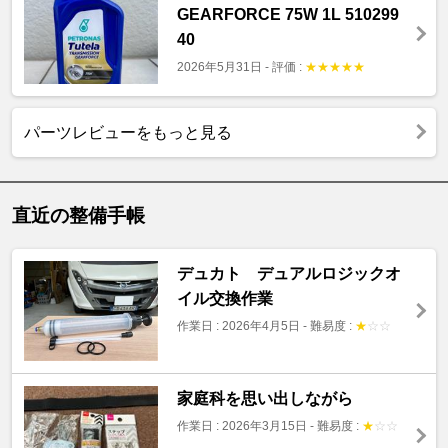
GEARFORCE 75W 1L 510299
40
2026年5月31日
-
評価 :
★
★
★
★
★
パーツレビューをもっと見る
直近の整備手帳
デュカト デュアルロジックオ
イル交換作業
作業日 : 2026年4月5日
-
難易度 :
★
☆
☆
家庭科を思い出しながら
作業日 : 2026年3月15日
-
難易度 :
★
☆
☆