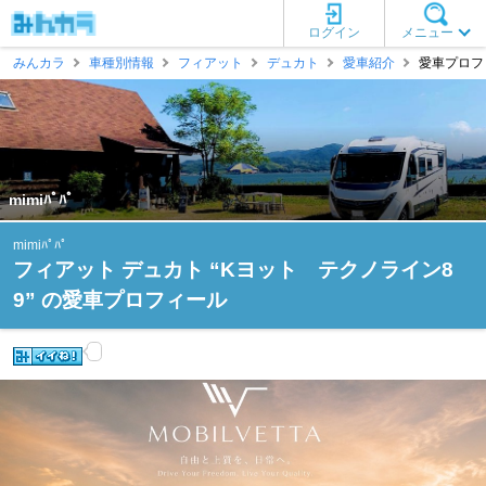
ログイン
メニュー
みんカラ
車種別情報
フィアット
デュカト
愛車紹介
愛車プロフィー
mimiﾊﾟﾊﾟ
mimiﾊﾟﾊﾟ
フィアット デュカト “Kヨット テクノライン8
9” の愛車プロフィール