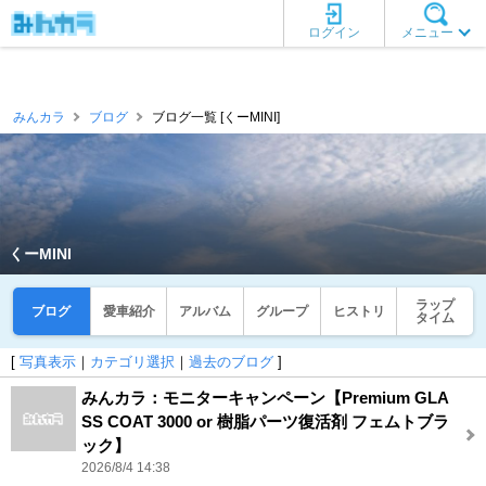
ログイン
メニュー
みんカラ
ブログ
ブログ一覧 [くーMINI]
くーMINI
ラップ
ブログ
愛車紹介
アルバム
グループ
ヒストリ
タイム
[
写真表示
｜
カテゴリ選択
｜
過去のブログ
]
みんカラ：モニターキャンペーン【Premium GLA
SS COAT 3000 or 樹脂パーツ復活剤 フェムトブラ
ック】
2026/8/4 14:38