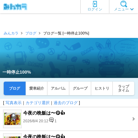
ログイン
メニュー
みんカラ
ブログ
ブログ一覧 [一時停止100%]
一時停止100%
ラップ
ブログ
愛車紹介
アルバム
グループ
ヒストリ
タイム
[
写真表示
｜
カテゴリ選択
｜
過去のブログ
]
今夜の晩飯は〜😋👍
2026/8/4 20:12
1
今夜の晩飯は〜😋👍