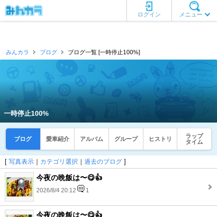
ログイン
メニュー
みんカラ
ブログ
ブログ一覧 [一時停止100%]
一時停止100%
ラップ
ブログ
愛車紹介
アルバム
グループ
ヒストリ
タイム
[
写真表示
｜
カテゴリ選択
｜
過去のブログ
]
今夜の晩飯は〜😋👍
2026/8/4 20:12
1
今夜の晩飯は〜😋👍