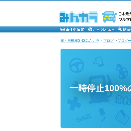
車・自動車SNSみんカラ
>
ブログ
>
ブログ一
一時停止100