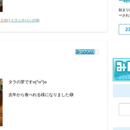
一時
始まり
ーされ
ト(1)
|
トラックバック(0)
2
タラの芽ですo(^o^)o
去年から食べれる様になりました😅