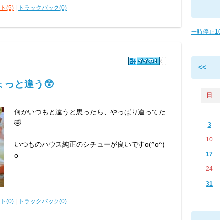
ト(5)
|
トラックバック(0)
一時停止1
<<
っと違う😲
日
何かいつもと違うと思ったら、やっぱり違ってた
🤣
3
10
いつものハウス純正のシチューが良いですo(^o^)
17
o
24
31
ト(0)
|
トラックバック(0)