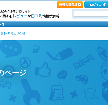
覧 [一時停止100%]
%のページ