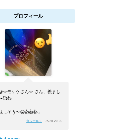
プロフィール
@☆モケケさん☆ さん、羨まし
🥰👍
味しそう〜🤩👍👍👍」
何シテル？
06/20 20:20