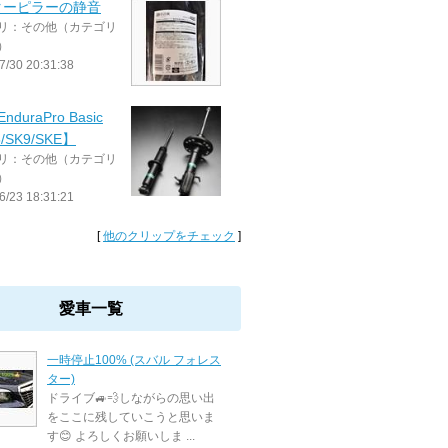
ターピラーの静音
リ：その他（カテゴリ
）
7/30 20:31:38
EnduraPro Basic
/SK9/SKE】
リ：その他（カテゴリ
）
6/23 18:31:21
[
他のクリップをチェック
]
愛車一覧
一時停止100% (スバル フォレス
ター)
ドライブ🚙💨しながらの思い出
をここに残していこうと思いま
す😊 よろしくお願いしま ...