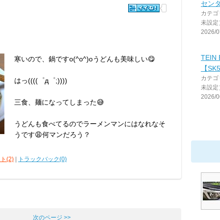
セン
カテゴ
未設定
2026/0
TEIN 
寒いので、鍋ですo(^o^)oうどんも美味しい😋
【SK5
カテゴ
はっ((((゜д゜;))))
未設定
2026/0
三食、麺になってしまった😅
うどんも食べてるのでラーメンマンにはなれなそ
うです😩何マンだろう？
ト(2)
|
トラックバック(0)
次のページ >>