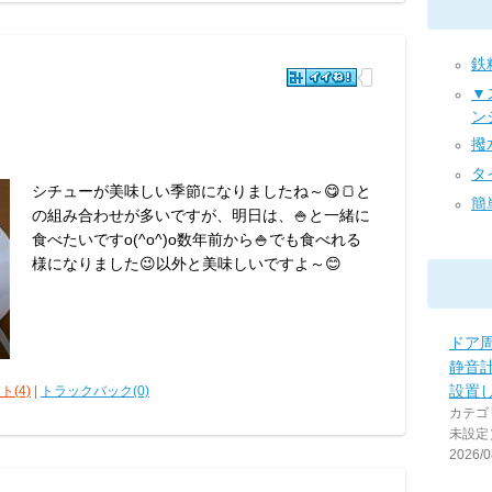
鉄粉
▼
ン
撥水
タイ
シチューが美味しい季節になりましたね～😋🍞と
簡単
の組み合わせが多いですが、明日は、🍚と一緒に
食べたいですo(^o^)o数年前から🍚でも食べれる
様になりました😉以外と美味しいですよ～😊
ドア
静音
設置し
ト(4)
|
トラックバック(0)
カテゴ
未設定
2026/0