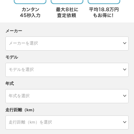
メーカー
モデル
年式
走行距離（km）