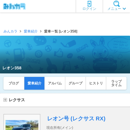
ログイン
メニュー
みんカラ
愛車紹介
愛車一覧 [レオン358]
レオン358
ラップ
ブログ
愛車紹介
アルバム
グループ
ヒストリ
タイム
レクサス
レオン号 (レクサス RX)
現在所有(メイン)