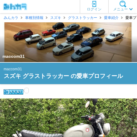
ログイン
メニュー
みんカラ
車種別情報
スズキ
グラストラッカー
愛車紹介
愛車プロ
maccom31
maccom31
スズキ グラストラッカー の愛車プロフィール