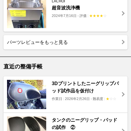
LACHOI
超音波洗浄機
2024年7月16日
-
評価 :
★
★
★
★
☆
パーツレビューをもっと見る
直近の整備手帳
3Dプリントしたニーグリップパ
ッド試作品を仮付け
作業日 : 2026年2月26日
-
難易度 :
★
☆
☆
タンクのニーグリップ・パッド
の試作 ②