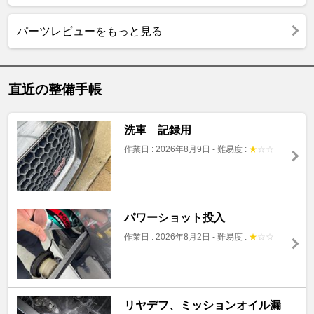
パーツレビューをもっと見る
直近の整備手帳
洗車 記録用
作業日 : 2026年8月9日
-
難易度 :
★
☆
☆
パワーショット投入
作業日 : 2026年8月2日
-
難易度 :
★
☆
☆
リヤデフ、ミッションオイル漏