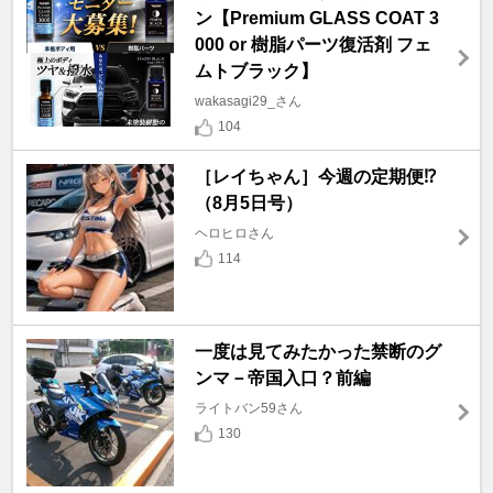
ン【Premium GLASS COAT 3
000 or 樹脂パーツ復活剤 フェ
ムトブラック】
wakasagi29_さん
104
［レイちゃん］今週の定期便⁉️
（8月5日号）
ヘロヒロさん
114
一度は見てみたかった禁断のグ
ンマ－帝国入口？前編
ライトバン59さん
130