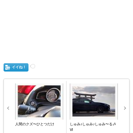
イイね！
人間のクズ〜ひとつだけ
しゅみ♪しゅみ♪しゅみ〜る🎶
Ⅵ