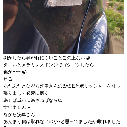
剥がしたら剥がれにくいことこの上ない😭
え～いとメラミンスポンジでゴシゴシしたら
傷が〜〜😭
焦る!
あたふたとながら洗車さんのBASEとポリッシャーを引っ
張り出して必死に磨く
為せば成る…為さねばならぬ
すいません🙏
ながら洗車さん
あんまり傷は取れないのか?と思ってましたが!取れました