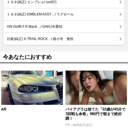
トヨタ(純正) エンブレム/ ryo921
トヨタ(純正) EMBLEM ASSY .../ ラグゼール
VW Golf8.5 R Black .../ GAKU＠愛知
日産(純正) X-TRAIL ROCK .../ 徳小寺 無恒
今あなたにおすすめ
AR
バイアグラは捨てた「65歳が45分で
3回戦も余裕」980円で朝まで絶好
調！
PR（健商株式会社）