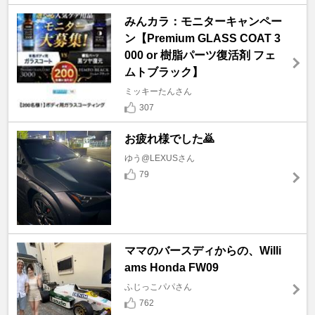
みんカラ：モニターキャンペー
ン【Premium GLASS COAT 3
000 or 樹脂パーツ復活剤 フェ
ムトブラック】
ミッキーたんさん
307
お疲れ様でした🙇
ゆう@LEXUSさん
79
ママのバースディからの、Willi
ams Honda FW09
ふじっこパパさん
762