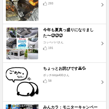
293
今年も夏真っ盛りになりまし
た〜🥵🥵🥵
コッペパパさん
191
ちょっとお詫びです🙇💦
ボッチninja400さん
58
みんカラ：モニターキャンペー