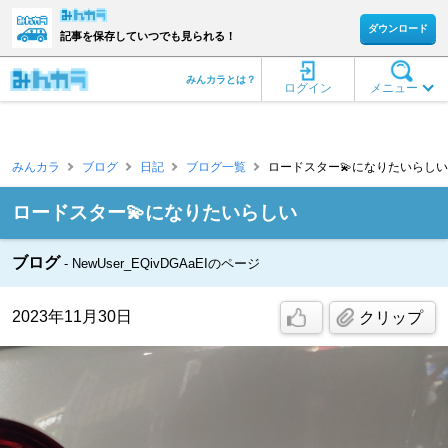
ダウンロード
記事を保存していつでも見られる！
みんカラとは？
ログイン
メニュー
みんカラ
ブログ
日記
ブログ一覧
ロードスター💫になりたいらしい [カ
ロードスター💫になりたいらしい
ブログ
NewUser_EQivDGAaEIのページ
2023年11月30日
クリップ